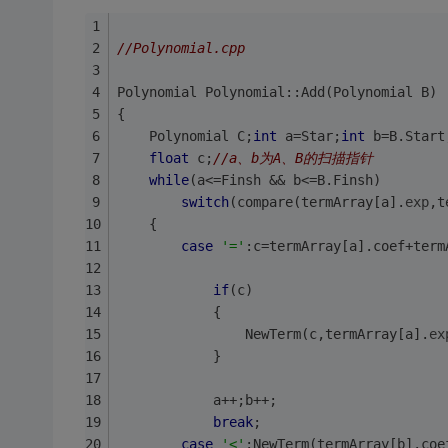
//Polynomial.cpp
Polynomial Polynomial::Add(Polynomial B)
{                                        
	Polynomial C;
int
 a=Star;
int
 b=B.Start
float
 c;
//a、b为A、B的扫描指针
while
(a<=Finsh && b<=B.Finsh)
switch
(compare(termArray[a].
exp
,t
	{
case
'='
:c=termArray[a].coef+term
if
(c)
			{
				NewTerm(c,termArray[a].
ex
			}
            a++;b++;
break
;
case
'<'
:NewTerm(termArray[b].coe