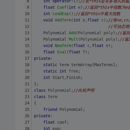
int
operator
!();
//若*this是零多项式则
float
Coef
(
int
 e)
;
//返回*this中指数为
int
LeadExp
()
;
//返回*this中最大指数
void
AddTerm
(
int
 e,
float
 c)
;
//将<e,c
//可动态增
Polynomial 
Add
(Polynomial poly)
;
//返回
Polynomial 
Mult
(Polynomial poly)
;
//返
void
NewTerm
(
float
 c,
float
 e)
;
float
Eval
(
float
 f)
;
private
:
static
 term termArray[MaxTerms];
static
int
free
;
int
 Start,Finish;
};
class
Polynomial
;
//向前声明
class
term
{
friend
 Polynomial;
private
:
float
 coef;
int
exp
;