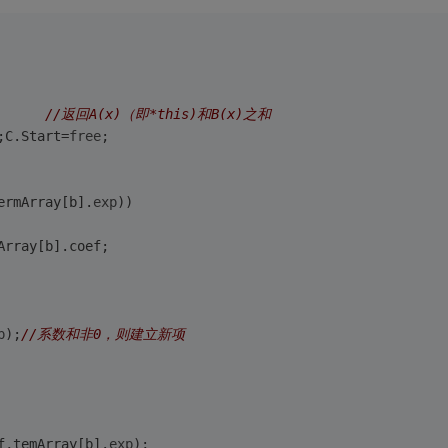
      
//返回A(x)（即*this)和B(x)之和
;C.Start=
free
;
ermArray[b].
exp
))
Array[b].coef;
p
);
//系数和非0，则建立新项
f,temArray[b].
exp
);