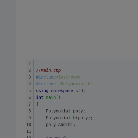
//main.cpp
#
include
<iostream>
#
include
"Polynomial.h"
using
namespace
std
;
int
main
()
{
	Polynomial poly;
Polynomial 
b
(poly)
;
	poly.Add(b);