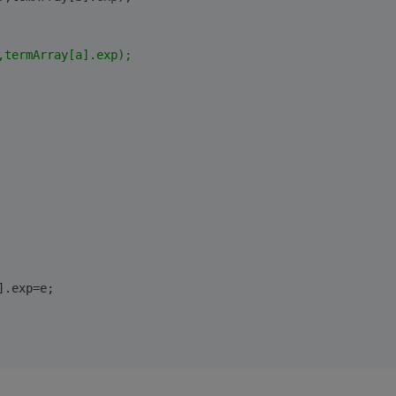
,termArray[a].exp);
].exp=e;