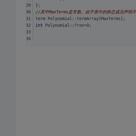
};
//其中MaxTerms是常数。由于类中的静态成员
term Polynomial::termArray[MaxTerms];
int
 Polynomial::
free
=
0
;