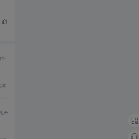
详细
基本
现考