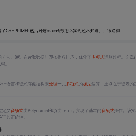
++PRIMER然后对这main函数怎么实现还不知道。。很迷糊
的方法。通过在读取数据时即按指数排序，优化了
多项式
运算过程。文章
代码。
++语言和链式存储结构来
处理
一元
多项式
的
加法
运算，重点在于链表的
过定义
多项式
类Polynomial和项类Term，实现了基本的
多项式
操作。该实
验证其正确性。
码