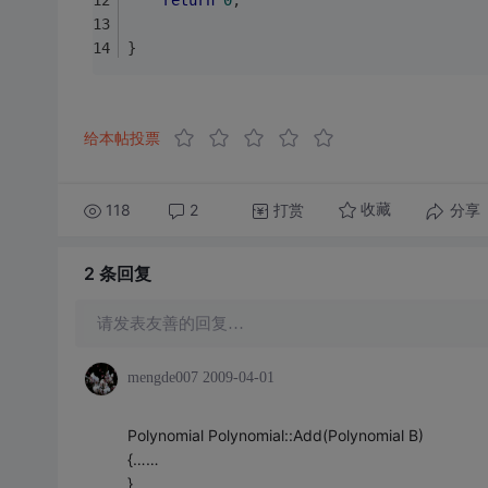
return
0
;
}
给本帖投票
118
2
打赏
分享
收藏
2 条
回复
请发表友善的回复…
mengde007
2009-04-01
Polynomial Polynomial::Add(Polynomial B)
{……
}