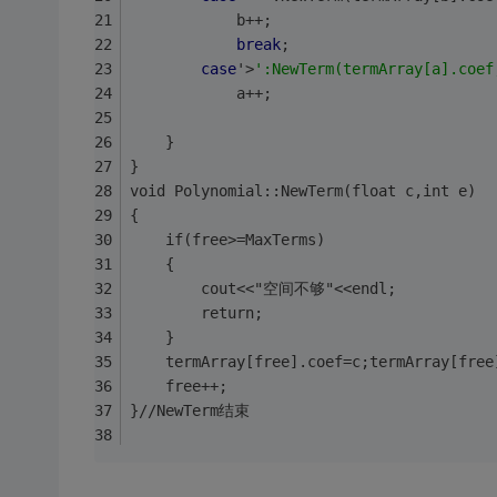
			b++;
break
;
case
'>
':NewTerm(termArray[a].coef
			a++;
	}
}
void Polynomial::NewTerm(float c,int e)
{
	if(free>=MaxTerms)
	{
		cout<<"空间不够"<<endl;
		return;
	}
	termArray[free].coef=c;termArray[free
	free++;
}//NewTerm结束