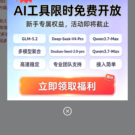
返回1，否则返回0
e的项的系数
>加入*this，从而使多项式
加项
多项式*this和poly之和
回多项式*this与poly之和