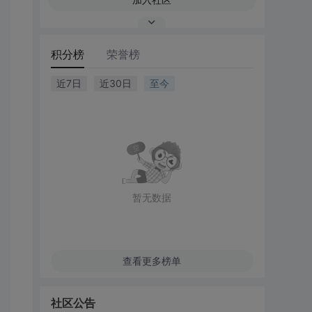
积分榜
荣誉榜
近7日
近30日
至今
暂无数据
查看更多榜单
社区公告