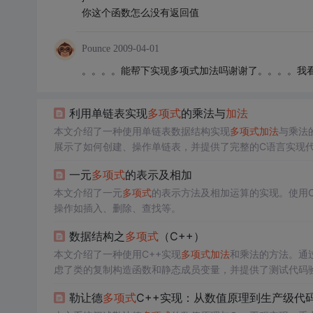
你这个函数怎么没有返回值
Pounce
2009-04-01
。。。。能帮下实现多项式加法吗谢谢了。。。。我看了C
利用单链表实现
多项式
的乘法与
加法
本文介绍了一种使用单链表数据结构实现
多项式
加法
与乘法
展示了如何创建、操作单链表，并提供了完整的C语言实现
一元
多项式
的表示及相加
本文介绍了一元
多项式
的表示方法及相加运算的实现。使用C
操作如插入、删除、查找等。
数据结构之
多项式
（C++）
本文介绍了一种使用C++实现
多项式
加法
和乘法的方法。通
虑了类的复制构造函数和静态成员变量，并提供了测试代码
勒让德
多项式
C++实现：从数值原理到生产级代