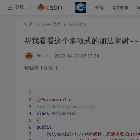
全部
博文收录
A
导航
社区
C++ 语言
帖子详情
帮我看看这个多项式的加法谢谢~
2009-04-01 07:16:34
Pounce
帮我看下谢谢了
//Polynomial.h
#
include
"Polynomial.cpp"
class
Polynomial
{
public
:
	Polynomial();
//构造函数，返回多项式p(x)=