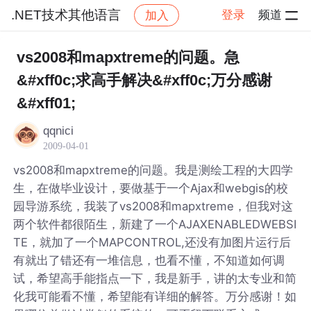
.NET技术其他语言
登录
频道
加入
帖子详情
社区
.NET技术其他语言
vs2008和mapxtreme的问题。急
&#xff0c;求高手解决&#xff0c;万分感谢
&#xff01;
qqnici
2009-04-01
vs2008和mapxtreme的问题。我是测绘工程的大四学
生，在做毕业设计，要做基于一个Ajax和webgis的校
园导游系统，我装了vs2008和mapxtreme，但我对这
两个软件都很陌生，新建了一个AJAXENABLEDWEBSI
TE，就加了一个MAPCONTROL,还没有加图片运行后
有就出了错还有一堆信息，也看不懂，不知道如何调
试，希望高手能指点一下，我是新手，讲的太专业和简
化我可能看不懂，希望能有详细的解答。万分感谢！如