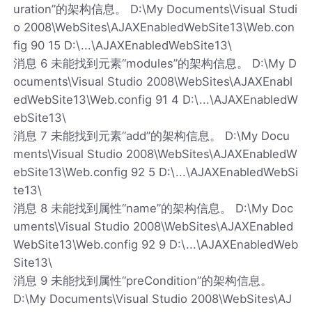
uration”的架构信息。 D:\My Documents\Visual Studi
o 2008\WebSites\AJAXEnabledWebSite13\Web.con
fig 90 15 D:\...\AJAXEnabledWebSite13\
消息 6 未能找到元素“modules”的架构信息。 D:\My D
ocuments\Visual Studio 2008\WebSites\AJAXEnabl
edWebSite13\Web.config 91 4 D:\...\AJAXEnabledW
ebSite13\
消息 7 未能找到元素“add”的架构信息。 D:\My Docu
ments\Visual Studio 2008\WebSites\AJAXEnabledW
ebSite13\Web.config 92 5 D:\...\AJAXEnabledWebSi
te13\
消息 8 未能找到属性“name”的架构信息。 D:\My Doc
uments\Visual Studio 2008\WebSites\AJAXEnabled
WebSite13\Web.config 92 9 D:\...\AJAXEnabledWeb
Site13\
消息 9 未能找到属性“preCondition”的架构信息。
D:\My Documents\Visual Studio 2008\WebSites\AJ