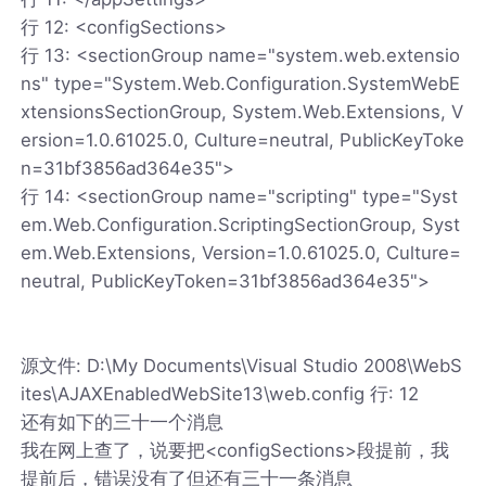
行 12: <configSections>
行 13: <sectionGroup name="system.web.extensio
ns" type="System.Web.Configuration.SystemWebE
xtensionsSectionGroup, System.Web.Extensions, V
ersion=1.0.61025.0, Culture=neutral, PublicKeyToke
n=31bf3856ad364e35">
行 14: <sectionGroup name="scripting" type="Syst
em.Web.Configuration.ScriptingSectionGroup, Syst
em.Web.Extensions, Version=1.0.61025.0, Culture=
neutral, PublicKeyToken=31bf3856ad364e35">
源文件: D:\My Documents\Visual Studio 2008\WebS
ites\AJAXEnabledWebSite13\web.config 行: 12
还有如下的三十一个消息
我在网上查了，说要把<configSections>段提前，我
提前后，错误没有了但还有三十一条消息