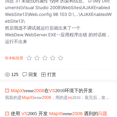
消息 31 未能找到属性“type”的架构信息。 D:\My Doc
uments\Visual Studio 2008\WebSites\AJAXEnabled
WebSite13\Web.config 98 103 D:\...\AJAXEnabledW
ebSite13\
然后我选不调试就运行后就出来了一个
WebDew.WebServer.EXE--应用程序出错 的对话框，
运行不出来
给本帖投票
125
回复
打赏
Map
Xt
reme
2008
在
VS
2010环境下的开发
我装的是
Map
Xt
reme
2008
，用的是
vs
2010，装完后，发现
新建winform窗体没有对应的地图工具组件。网上说什么不
兼容framework4.0；不兼容2010.前期的东西都是用2010开
使用
VS
2005 开发
Map
Xt
reme
2008
遇到的
问题
发的，暂时不想换
2008
，.framework到时可以考虑降到3.5