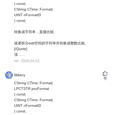
) const;
CString CTime::Format(
UINT nFormatID
) const;
转换成字符串，直接比较。
或者拆分eidt空间的字符串并转换成整数比较。
[/Quote]
顶……
2009-04-01
fibbery
赞
CString CTime::Format(
LPCTSTR pszFormat
) const;
CString CTime::Format(
UINT nFormatID
) const;