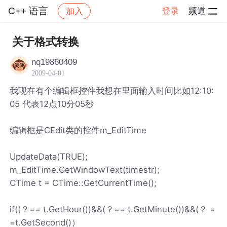
C++ 语言
登录
频道
加入
帖子详情
社区
C++ 语言
关于格式转换
nq19860409
2009-04-01
我现在有个编辑框控件我想在里面输入时间比如12:10:
05 代表12点10分05秒
编辑框是CEdit类的控件m_EditTime
UpdateData(TRUE);
m_EditTime.GetWindowText(timestr);
CTime t = CTime::GetCurrentTime();
if((？== t.GetHour())&&(？== t.GetMinute())&&(？ =
=t.GetSecond()）