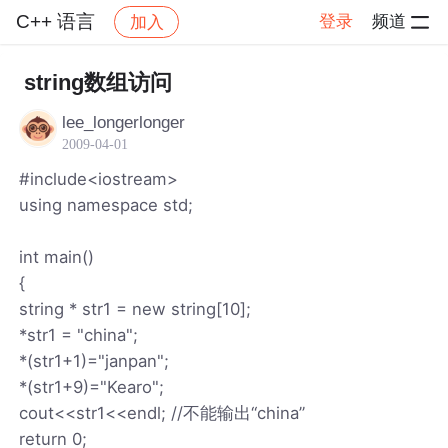
C++ 语言
登录
频道
加入
帖子详情
社区
C++ 语言
string数组访问
lee_longerlonger
2009-04-01
#include<iostream>
using namespace std;
int main()
{
string * str1 = new string[10];
*str1 = "china";
*(str1+1)="janpan";
*(str1+9)="Kearo";
cout<<str1<<endl; //不能输出“china”
return 0;