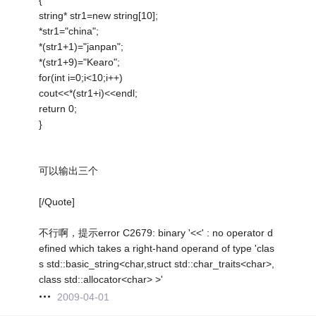
string* str1=new string[10];
*str1="china";
*(str1+1)="janpan";
*(str1+9)="Kearo";
for(int i=0;i<10;i++)
cout<<*(str1+i)<<endl;
return 0;
}
可以输出三个
[/Quote]
不行啊，提示error C2679: binary '<<' : no operator d
efined which takes a right-hand operand of type 'clas
s std::basic_string<char,struct std::char_traits<char>,
class std::allocator<char> >'
2009-04-01