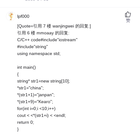
lpf000
赞
[Quote=引用 7 楼 wanjingwei 的回复:]
引用 6 楼 mmoaay 的回复:
C/C++ code#include"iostream"
#include"string"
using namespace std;
int main()
{
string* str1=new string[10];
*str1="china";
*(str1+1)="janpan";
*(str1+9)="Kearo";
for(int i=0;i <10;i++)
cout < <*(str1+i) < <endl;
return 0;
}