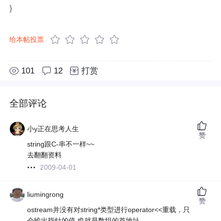
}
给本帖投票
101
12
打赏
全部评论
小y正在思考人生
赞
string跟C-串不一样~~
去翻翻资料
2009-04-01
liumingrong
赞
ostream并没有对string*类型进行operator<<重载，只
会输出指针的值,也就是数组的首地址