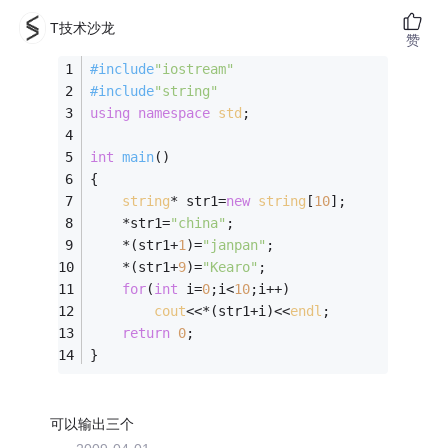
T技术沙龙
赞
#
include
"iostream"
#
include
"string"
using
namespace
std
;
int
main
()
{
string
* str1=
new
string
[
10
];
	*str1=
"china"
;
	*(str1+
1
)=
"janpan"
;
	*(str1+
9
)=
"Kearo"
;
for
(
int
 i=
0
;i<
10
;i++)
cout
<<*(str1+i)<<
endl
;
return
0
;
}
可以输出三个