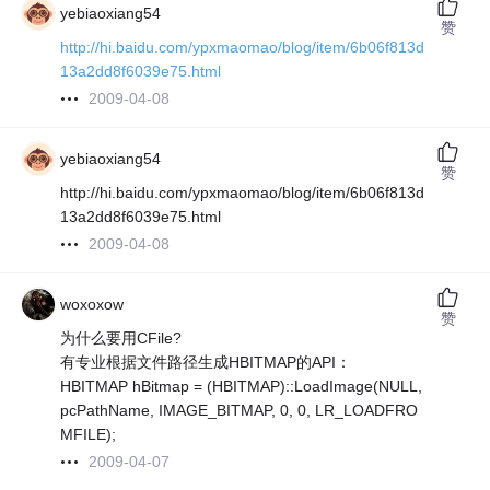
yebiaoxiang54
赞
http://hi.baidu.com/ypxmaomao/blog/item/6b06f813d
13a2dd8f6039e75.html
2009-04-08
yebiaoxiang54
赞
http://hi.baidu.com/ypxmaomao/blog/item/6b06f813d
13a2dd8f6039e75.html
2009-04-08
woxoxow
赞
为什么要用CFile?
有专业根据文件路径生成HBITMAP的API：
HBITMAP hBitmap = (HBITMAP)::LoadImage(NULL,
pcPathName, IMAGE_BITMAP, 0, 0, LR_LOADFRO
MFILE);
2009-04-07