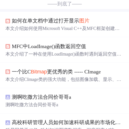
——到底了——
如何在单文档中通过打开显示
图片
本文介绍如何使用Microsoft Visual C++及MFC框架创建一
个简单的
图片
查看应用程序。通过代码演示了从文件对话
框选择位图文件、加载位图并显示在视图中的过程。
MFC中LoadImage()函数返回空值
本文介绍了一种在使用LoadImage()函数时遇到返回空值问
题的解决方案。通过在多字节字符集中采用特定代码逻
辑，可以有效避免该问题，确保
图片
成功加载。
一个比C
Bitmap
更优秀的类 ----- CImage
本文介绍CImage类的强大功能，包括图像加载、显示、格
式转换及处理技巧，如透明效果、位图映射等。
测啊吃撒方法合同价哥哥a
测啊吃撒方法合同价哥哥a
高校科研管理人员如何加速科研成果的市场化转化？.docx