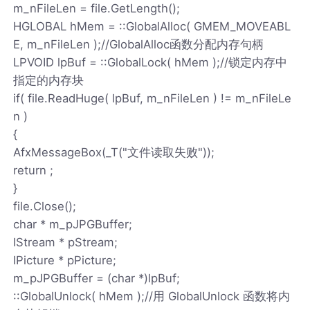
m_nFileLen = file.GetLength();
HGLOBAL hMem = ::GlobalAlloc( GMEM_MOVEABL
E, m_nFileLen );//GlobalAlloc函数分配内存句柄
LPVOID lpBuf = ::GlobalLock( hMem );//锁定内存中
指定的内存块
if( file.ReadHuge( lpBuf, m_nFileLen ) != m_nFileLe
n )
{
AfxMessageBox(_T("文件读取失败"));
return ;
}
file.Close();
char * m_pJPGBuffer;
IStream * pStream;
IPicture * pPicture;
m_pJPGBuffer = (char *)lpBuf;
::GlobalUnlock( hMem );//用 GlobalUnlock 函数将内