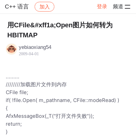
C++ 语言
登录
频道
加入
帖子详情
社区
C++ 语言
用CFile&#xff1a;Open图片如何转为
HBITMAP
yebiaoxiang54
2009-04-01
.........
////////加载图片文件到内存
CFile file;
if( !file.Open( m_pathname, CFile::modeRead) )
{
AfxMessageBox(_T("打开文件失败"));
return;
}