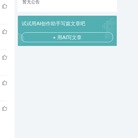
暂无公告
试试用AI创作助手写篇文章吧
+ 用AI写文章