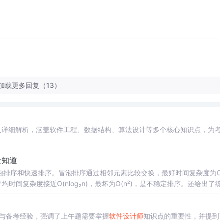
加载更多回复（13）
及详细解析，涵盖软件工程、数据结构、算法设计等多个核心知识点，为
全知道
泡排序和快速排序。冒泡排序通过相邻元素比较交换，最好时间复杂度为
均时间复杂度接近O(nlog₂n)，最坏为O(n²)，是不稳定排序。还给出了
历与备考经验，强调了上午题需要掌握
软件设计师
知识点的重要性，并提到