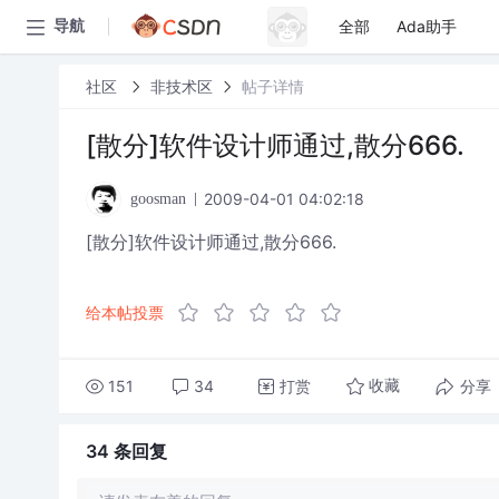
全部
Ada助手
导航
社区
非技术区
帖子详情
[散分]软件设计师通过,散分666.
2009-04-01 04:02:18
goosman
[散分]软件设计师通过,散分666.
给本帖投票
151
34
打赏
分享
收藏
34 条
回复