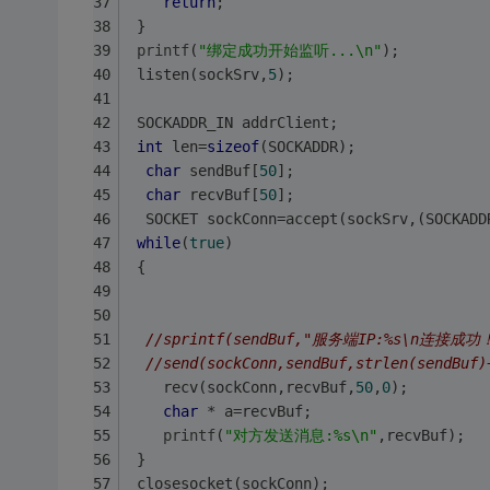
return
;
 }
printf
(
"绑定成功开始监听...\n"
);
 listen(sockSrv,
5
);
 SOCKADDR_IN addrClient;
int
 len=
sizeof
(SOCKADDR);
char
 sendBuf[
50
];
char
 recvBuf[
50
];
  SOCKET sockConn=accept(sockSrv,(SOCKADD
while
(
true
)
 {
//sprintf(sendBuf,"服务端IP:%s\n连接成功！\n
//send(sockConn,sendBuf,strlen(sendBuf)
	recv(sockConn,recvBuf,
50
,
0
);
char
 * a=recvBuf;
printf
(
"对方发送消息:%s\n"
,recvBuf);
 }
 closesocket(sockConn);