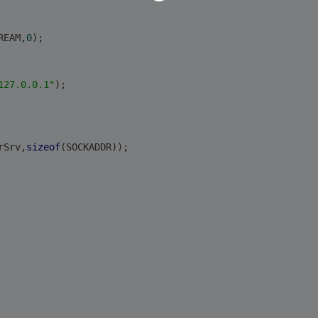
REAM,
0
);
127.0.0.1"
);
rSrv,
sizeof
(SOCKADDR));