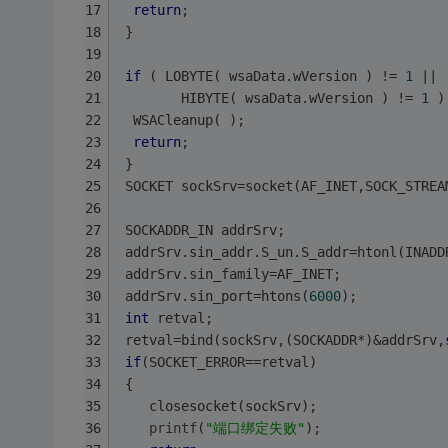
return
;
 }
if
 ( LOBYTE( wsaData.wVersion ) != 
1
 ||
        HIBYTE( wsaData.wVersion ) != 
1
 )
  WSACleanup( );
return
;
 }
 SOCKET sockSrv=socket(AF_INET,SOCK_STREA
 SOCKADDR_IN addrSrv;
 addrSrv.sin_addr.S_un.S_addr=htonl(INADD
 addrSrv.sin_family=AF_INET;
 addrSrv.sin_port=htons(
6000
);
int
 retval;
 retval=bind(sockSrv,(SOCKADDR*)&addrSrv,
if
(SOCKET_ERROR==retval)
 {
    closesocket(sockSrv);
printf
(
"端口绑定失败"
);