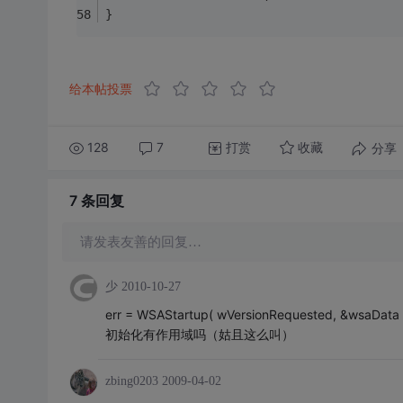
}
给本帖投票
128
7
打赏
分享
收藏
7 条
回复
请发表友善的回复…
少
2010-10-27
err = WSAStartup( wVersionRequested, &wsaData 
初始化有作用域吗（姑且这么叫）
zbing0203
2009-04-02