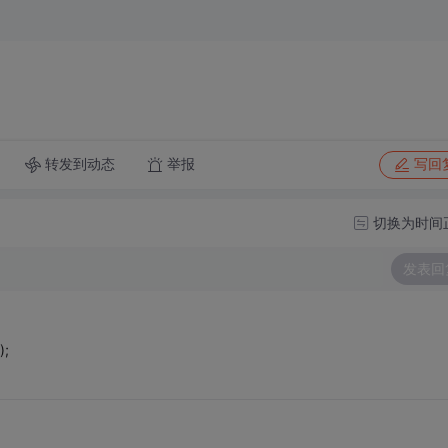
转发到动态
举报
写回
切换为时间
发表回
);