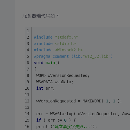
服务器端代码如下
#
include
"stdafx.h"
#
include
<stdio.h>
#
include
<Winsock2.h>
#
pragma
 comment (lib,
"ws2_32.lib"
)
void
main
()
{
 WORD wVersionRequested;
 WSADATA wsaData;
int
 err;
 wVersionRequested = MAKEWORD( 
1
, 
1
 );
 err = WSAStartup( wVersionRequested, &ws
if
 ( err != 
0
 ) {
printf
(
"建立套接字失败..."
);