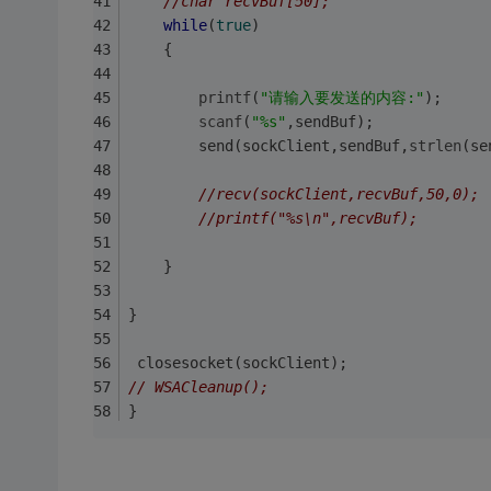
//char recvBuf[50];
while
(
true
)
	{
printf
(
"请输入要发送的内容:"
);
scanf
(
"%s"
,sendBuf);
		send(sockClient,sendBuf,
strlen
(se
//recv(sockClient,recvBuf,50,0);
//printf("%s\n",recvBuf);
	}
}
 closesocket(sockClient);
// WSACleanup();
}