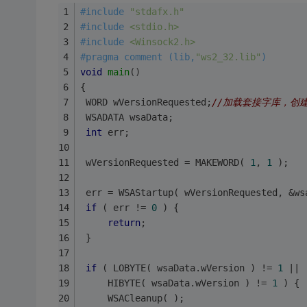
#
include
"stdafx.h"
#
include
<stdio.h>
#
include
<Winsock2.h>
#
pragma
 comment (lib,
"ws2_32.lib"
)
void
main
()
{
 WORD wVersionRequested;
//加载套接字库，创
 WSADATA wsaData;
int
 err;
 wVersionRequested = MAKEWORD( 
1
, 
1
 );
 err = WSAStartup( wVersionRequested, &ws
if
 ( err != 
0
 ) {
return
;
 }
if
 ( LOBYTE( wsaData.wVersion ) != 
1
 ||
	 HIBYTE( wsaData.wVersion ) != 
1
 ) {
	 WSACleanup( );