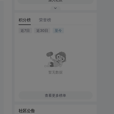
积分榜
荣誉榜
近7日
近30日
至今
暂无数据
查看更多榜单
社区公告