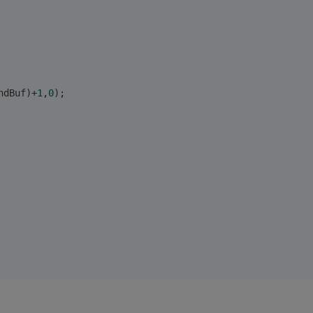
ndBuf)+
1
,
0
);