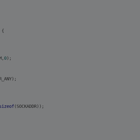
 {
M,
0
);
R_ANY);
sizeof
(SOCKADDR));