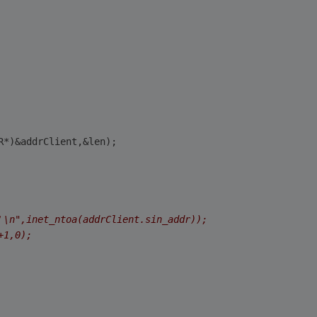
R*)&addrClient,&len);
",inet_ntoa(addrClient.sin_addr));
+1,0);