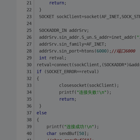
return
;
 }
 SOCKET sockClient=socket(AF_INET,SOCK_ST
 SOCKADDR_IN addrSrv;
 addrSrv.sin_addr.S_un.S_addr=inet_addr(
"
 addrSrv.sin_family=AF_INET;
 addrSrv.sin_port=htons(
6000
);
//端口6000
int
 retval;
retval=connect(sockClient,(SOCKADDR*)&add
if
 (SOCKET_ERROR==retval)
{
		 closesocket(sockClient);
printf
(
"连接失败!\n"
);
return
;
 }
else
{
printf
(
"连接成功!\n"
);
char
 sendBuf[
50
];