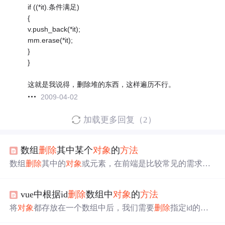
if ((*it).条件满足)
{
v.push_back(*it);
mm.erase(*it);
}
}
这就是我说得，删除堆的东西，这样遍历不行。
2009-04-02
加载更多回复（2）
数组
删除
其中某个
对象
的
方法
数组
删除
其中的
对象
或元素，在前端是比较常见的需求。
我现在比较常用的
方法
如下： // An highlighted block let inde
x = -1; for(let i=0;i<this.list.length;i++){ if(this.list[i].id == data.i
vue中根据id
删除
数组中
对象
的
方法
d){//目前主键和想要
删除
的主键对比 index = i; } } if(index>-
1){ this.list.splice(index,1); } 这种
方法
只适合
删除
具有唯一
将
对象
都存放在一个数组中后，我们需要
删除
指定id的一
标识的
对象
。
组
对象
，有以下两种
方法
：
方法
一： 使用findIndex找到数