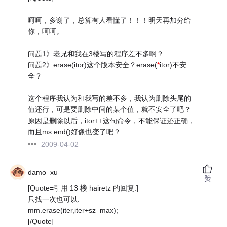
呵呵，多谢了，总算有人看懂了！！！明天再加分给
你，呵呵。
问题1》老兄和我在3楼写的程序差不多啊？
问题2》erase(itor)这个版本安全？erase(
*
itor)不安
全？
这个程序我认为和我写的差不多，我认为删除头尾的
值还行，可是要删除中间的某个值，就不安全了吧？
原因是删除以后，itor++这句命令，不能保证还正确，
而且ms.end()好像也变了吧？
2009-04-02
damo_xu
赞
[Quote=引用 13 楼 hairetz 的回复:]
只找一次也可以.
mm.erase(iter,iter+sz_max);
[/Quote]