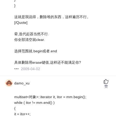
}
这就是我说得，删除堆的东西，这样遍历不行。
[/Quote]
晕,迭代起器当然不行.
你全部清空就clear.
选择范围就.begin或者.end
具体删除用erase键值,这样还不能满足你?
2009-04-02
damo_xu
赞
multiset<对象>::iterator it, itor = mm.begin();
while ( itor != mm.end() )
{
it = itor++;