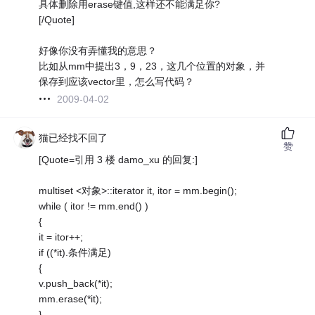
具体删除用erase键值,这样还不能满足你?
[/Quote]
好像你没有弄懂我的意思？
比如从mm中提出3，9，23，这几个位置的对象，并
保存到应该vector里，怎么写代码？
2009-04-02
猫已经找不回了
赞
[Quote=引用 3 楼 damo_xu 的回复:]
multiset <对象>::iterator it, itor = mm.begin();
while ( itor != mm.end() )
{
it = itor++;
if ((*it).条件满足)
{
v.push_back(*it);
mm.erase(*it);
}