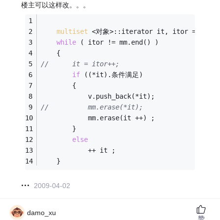
楼主可以这样改。。。
multiset
 <对象>::iterator it, itor = mm.be
while
 ( itor != mm.end() ) 
    { 
//      it = itor++; 
if
 ((*it).条件满足) 
        { 
            v.push_back(*it);
//          mm.erase(*it);
            mm.erase(it ++) ;
        } 
else
            ++ it ;
    } 
2009-04-02
damo_xu
赞