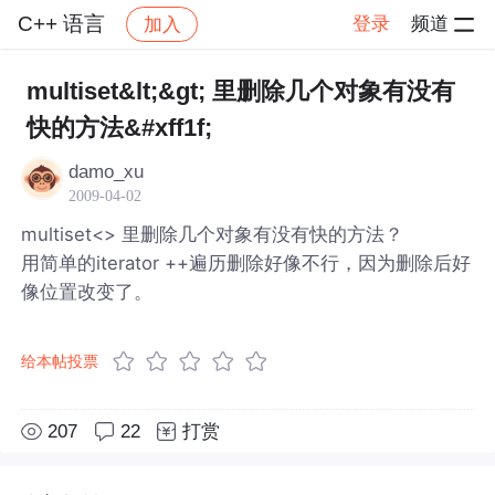
C++ 语言
登录
频道
加入
帖子详情
社区
C++ 语言
multiset&lt;&gt; 里删除几个对象有没有
快的方法&#xff1f;
damo_xu
2009-04-02
multiset<> 里删除几个对象有没有快的方法？
用简单的iterator ++遍历删除好像不行，因为删除后好
像位置改变了。
给本帖投票
207
22
打赏