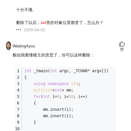
十分不懂。
删除了以后，
set
里的对象位置都变了，怎么办？
2009-04-02
Waiting4you
赞
貌似我看懂楼主的意思了，你可以这样删除：
int
 _tmain(
int
 argc, _TCHAR* argv[])
{
using
namespace
std
;
multiset
<
int
> mm;
for
(
int
 i=
0
; i<
10
; i++)
	{
		mm.insert(i);
		mm.insert(i);
	}