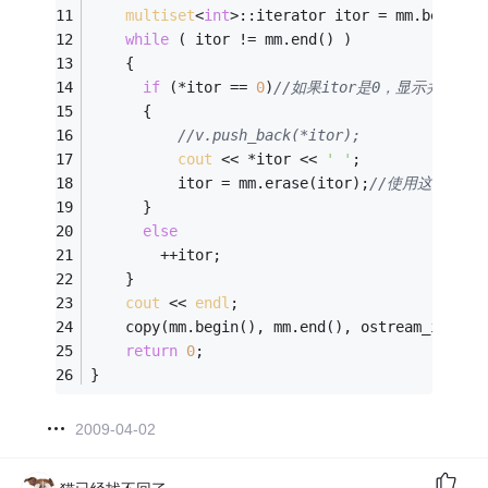
multiset
<
int
>::iterator itor = mm.begin()
while
 ( itor != mm.end() )
	{
if
 (*itor == 
0
)
//如果itor是0，显示并删除
	  {
//v.push_back(*itor);
cout
 << *itor << 
' '
;
		  itor = mm.erase(itor);
//使用这个版本的
	  }
else
		++itor; 
	}
cout
 << 
endl
;
	copy(mm.begin(), mm.end(), ostream_iterat
return
0
;
}
2009-04-02