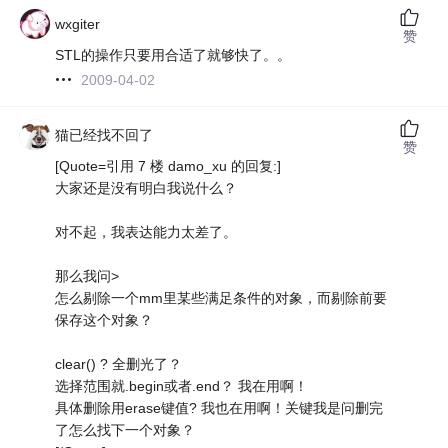
wxgiter
赞
STL的操作只要用合适了就够快了。。
2009-04-02
猫已经找不回了
赞
[Quote=引用 7 楼 damo_xu 的回复:]
大家还是没有明白我说什么？
对不起，我表达能力太差了。
那么我问>
怎么剔除一个mm里某些满足条件的对象，而剔除前要
保存这个对象？
clear() ? 全删光了？
选择范围就.begin或者.end？ 我在用啊！
具体删除用erase键值? 我也在用啊！关键我是问删完
了怎么找下一个对象？