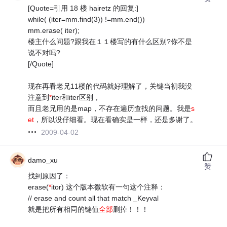
[Quote=引用 18 楼 hairetz 的回复:]
while( (iter=mm.find(3)) !=mm.end())
mm.erase( iter);
楼主什么问题?跟我在１１楼写的有什么区别?你不是
说不对吗?
[/Quote]
现在再看老兄11楼的代码就好理解了，关键当初我没
注意到
*
iter和iter区别，
而且老兄用的是map，不存在遍历查找的问题。我是
s
et
，所以没仔细看。现在看确实是一样，还是多谢了。
2009-04-02
damo_xu
赞
找到原因了：
erase(
*
itor) 这个版本微软有一句这个注释：
// erase and count all that match _Keyval
就是把所有相同的键值
全部
删掉！！！