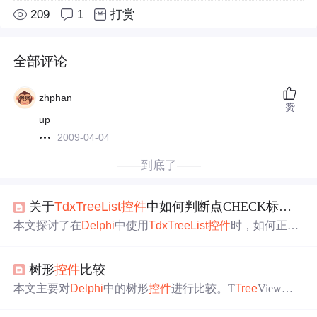
209
1
打赏
全部评论
zhphan
赞
up
2009-04-04
——到底了——
关于
Tdx
Tree
List
控件
中如何判断点CHECK标题是否已经选中或
本文探讨了在
Delphi
中使用
Tdx
Tree
List
控件
时，如何正确
判断
Tdx
Tree
List
CheckColumn的选中状态。通过实例代码
展示了在点标题事件中判断节点是否选中的方法。
树形
控件
比较
本文主要对
Delphi
中的树形
控件
进行比较。T
Tree
View虽
常用但面对更高要求时较复杂，作者寻找第三方树形
控件