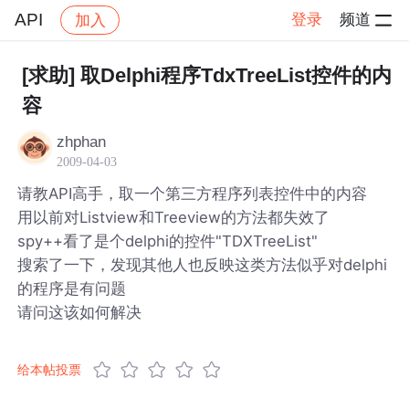
API
登录
频道
加入
帖子详情
社区
API
[求助] 取Delphi程序TdxTreeList控件的内
容
zhphan
2009-04-03
请教API高手，取一个第三方程序列表控件中的内容
用以前对Listview和Treeview的方法都失效了
spy++看了是个delphi的控件"TDXTreeList"
搜索了一下，发现其他人也反映这类方法似乎对delphi
的程序是有问题
请问这该如何解决
给本帖投票