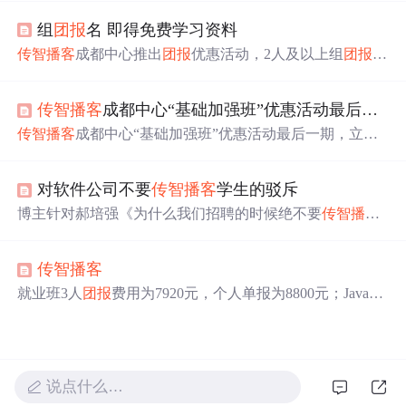
理由。考虑到经济因素，作者寻求
团报
以降低成本。
组
团报
名 即得免费学习资料
传智播客
成都中心推出
团报
优惠活动，2人及以上组
团报
名
学习Java可获赠教学大纲等丰厚奖励。大纲内容由资深讲
师精心编制，结合实际项目案例，帮助学员快速掌握Java
传智播客
成都中心“基础加强班”优惠活动最后一期，立马围观。
技能。
传智播客
成都中心“基础加强班”优惠活动最后一期，立马
围观。 赶着你的马车，带着你朋友，共同享有这仅有
的最后一期的优惠吧！ 8.24基础班最后一期优惠活动“第
对软件公司不要
传智播客
学生的驳斥
一个原价第二个半价”。 也许你会发现：兄弟伙在碰头在
一起讨论的最多的是： 活着真不容易！ 房价在涨，害的我
博主针对郝培强《为什么我们招聘的时候绝不要
传智播客
们居无定所！ 物价在涨，害的我们连苹果都吃不起！ 小妹
的学生》一文进行驳斥。从郝培强公司规模、个人成就、
要求也是一涨再涨，害的我们老婆媳妇不敢
文章对
传智播客
学员就业影响等方面分析，指出其言论不
传智播客
具代表性。实际上，众多企业仍到
传智播客
招聘，学员就
业情况良好。
就业班3人
团报
费用为7920元，个人单报为8800元；JavaEE
+3G项目实战冲刺班3人
团报
6200元，个人单报6800元；JA
VA基础与加强班3人
团报
2000元，个人单报2500元。
说点什么…