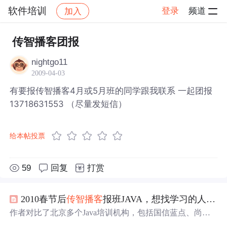
软件培训
登录
频道
加入
帖子详情
社区
软件培训
传智播客团报
nightgo11
2009-04-03
有要报传智播客4月或5月班的同学跟我联系 一起团报
13718631553 （尽量发短信）
给本帖投票
59
回复
打赏
2010春节后
传智播客
报班JAVA，想找学习的人一起
作者对比了北京多个Java培训机构，包括国信蓝点、尚学
堂、
传智播客
等，最终选择了
传智播客
，并分享了选择的