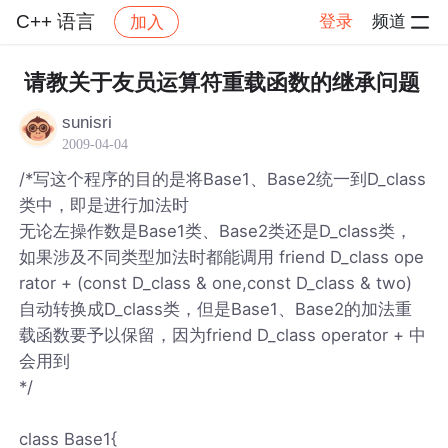
C++ 语言
登录
频道
加入
帖子详情
社区
C++ 语言
请教关于友员运算符重载函数的继承问题
sunisri
2009-04-04
/*写这个程序的目的是将Base1、Base2统一到D_class
类中，即是进行加法时
无论左操作数是Base1类、Base2类还是D_class类，
如果涉及不同类型加法时都能调用 friend D_class ope
rator + (const D_class & one,const D_class & two)
自动转换成D_class类，但是Base1、Base2的加法重
载函数要予以保留，因为friend D_class operator + 中
会用到
*/
class Base1{