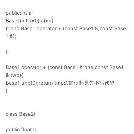
public:int a;
Base1(int x=0):a(x){}
friend Base1 operator + (const Base1 &,const Base
1 &);
};
Base1 operator + (const Base1 & one,const Base1
& two){
Base1 tmp(0);return tmp;//简便起见先不写代码
}
class Base2{
public:float b;