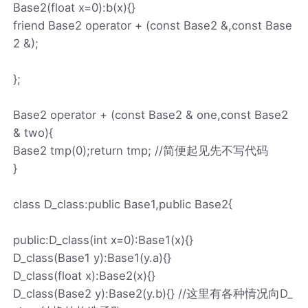
Base2(float x=0):b(x){}
friend Base2 operator + (const Base2 &,const Base
2 &);
};
Base2 operator + (const Base2 & one,const Base2
& two){
Base2 tmp(0);return tmp; //简便起见先不写代码
}
class D_class:public Base1,public Base2{
public:D_class(int x=0):Base1(x){}
D_class(Base1 y):Base1(y.a){}
D_class(float x):Base2(x){}
D_class(Base2 y):Base2(y.b){} //这里有各种情况向D_