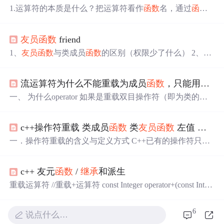
1.运算符的本质是什么？把运算符看作
函数
名，通过
函数
重载的方式为同一个运算符实现不同规则的运算，故
运算
符重载
的本质就是
函数
重载。2. 怎样进行
运算符重载
？
运
友员
函数
friend
算符重载
的
函数
名是由关键字operate和其后重要的运算符
符号构成。运算符
函数
定义的一般格式如下：数据类型 op
1、
友员
函数
与类成员
函数
的区别（权限少了什么） 2、
友
erate &lt;运算符符号&gt;（&lt;参数列表&gt;）{&lt;
函数
体&
员
函数
与普通
函数
的区别（权限多了什么） 3、
友员
函数
gt;} 3、哪些运算符可以重载？“+”，“-”...
是如何定义的 （声明名和定义） 4、
友员
函数
是否可以
继
流运算符为什么不能重载为成员
函数
，只能用友元
承
（基类和派生类） 5、一个类的成员
函数
是否可以作为
另一个类的
友员
函数
（类A 和 类B，定义的先后顺序） ...
一、 为什么operator 如果是重载双目操作符（即为类的成
员
函数
），就只要设置一个参数作为右侧运算量，而左侧
运算量就是对象本身。。。。。。 而 >> 或 如果一定要声
c++操作符重载 类成员
函数
类
友员
函数
左值 右值
明为成员
函数
，只能成为如下的形式： ostream & operator {
return output; } 所以在运用这个 不合符人的习惯。
一．操作符重载的含义与定义方式 C++已有的操作符只适
二、 cout //用重
合处理C++的基本数据类型。重写操作符
函数
一般定义成
类的成员
函数
或友元
函数
。 二．操作符重载原则： 1．不
c++ 友元
函数
/
继承
和派生
能改变运算符的初始意义。2．不能改变运算符的参数数
目。如重载运算符+时只用一个操作数是错误的。3．运算
重载运算符 //重载+运算符 const Integer operator+(const Integ
符
函数
不能包括缺省的参数。4．绝大部分C++运算符都可
er & other) const; const Integer operator-(const Integer & other)
以重载，除以下的例外： . :: .* ?5．除
const; const Integer operator*(const Integer & other) const; const
6
说点什么…
Integer operator/(const Integer & other) const; const Int