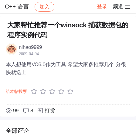
C++ 语言
登录
频道
加入
帖子详情
社区
C++ 语言
大家帮忙推荐一个winsock 捕获数据包的
程序实例代码
nihao9999
2009-04-04
本人想使用VC6.0作为工具 希望大家多推荐几个 分很
快就送上
给本帖投票
99
8
打赏
全部评论