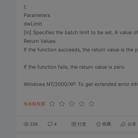
);
Parameters
dwLimit
[in] Specifies the batch limit to be set. A value o
Return Values
If the function succeeds, the return value is the p
If the function fails, the return value is zero.
Windows NT/2000/XP: To get extended error infor
给本帖投票
238
4
打赏
分享
收藏