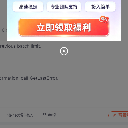
f 0 sets the default limit. A value of 1 disables batching.
revious batch limit.
mation, call GetLastError.
转发到动态
举报
写回