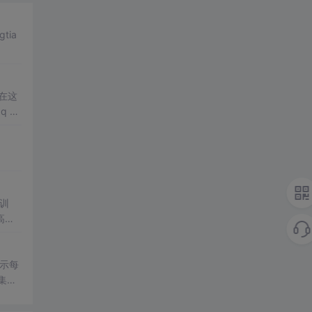
gtia
q d
行训
高训
 表示每
据集训