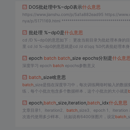
DOS批处理中%~dp0表示
什么意思
https://www.jianshu.com/p/5a1a882ead95 https://www.c
nya/p/5171169.html *********************************
批处理 %~dp0是
什么意思
cd /D %~dp0的意思如下： 更改当前目录为批处理本身的目录 比如你有个批处理a.bat在D:\qq文件夹下 a.bat内容为 cd /d %~dp0 在这
里 cd /d %~dp0的意思就是cd /d d:\qq %0代表批处理本
p就是扩充到分区号路径 d:\qq ...
epoch
batch
batch
_size epochs分别是
什么意
深度学习 epoch
batch
epochs参数意义
batch
_size啥意思
batch
_size是指在深度学习中，每次训练网络时输入的数
练，每个小批次包含多个数据样本，这个小批次的大小就是
练效果。 ...
epoch,
batch
_size,iteration,
batch
_idx
什么意思
文章目录1、iteration2、
batch
_size3、epoch 1、it
次迭代使用多少样本。 比如说有6400张图片，设定
batch
_