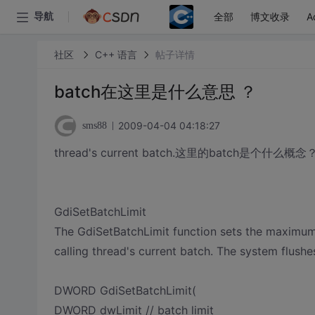
全部
博文收录
A
导航
社区
C++ 语言
帖子详情
batch在这里是什么意思 ？
2009-04-04 04:18:27
sms88
thread's current batch.这里的batch是个什么概念
GdiSetBatchLimit
The GdiSetBatchLimit function sets the maximum 
calling thread's current batch. The system flushe
DWORD GdiSetBatchLimit(
DWORD dwLimit // batch limit