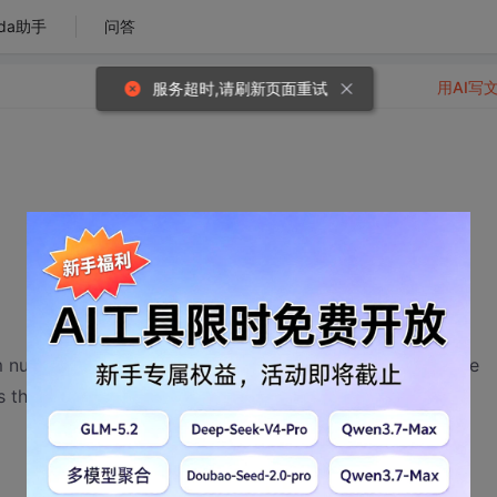
da助手
问答
用AI写
服务超时,请刷新页面重试
？
number of function calls that can be accumulated in the
s the current batch whenever this limit is exceeded.