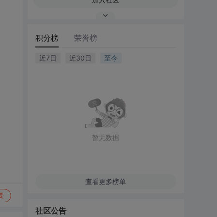
积分榜
荣誉榜
近7日
近30日
至今
暂无数据
查看更多榜单
复
社区公告