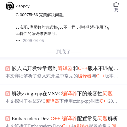
xiaopoy
赞
G 00075b66 完美解决问题。
vc实现c库函数的方式和gcc不一样，你把那些使用了g
cc特性的编码修改即可。
2009-04-05
——到底了——
嵌入式开发经常遇到
编译器
和
C++
版本不匹配的
问
本文详细解析了嵌入式开发中常见的
编译器
与
C++
版本不
匹配
问题
，介绍了C语言与
C++
语言的不同标准及其发展历
程。文章对比了GCC与Visual
C++
对
C++
各版本标准的支
解决zxing-cpp在MSVC
编译器
下的兼容性
问题
持情况，探讨了C运行时库的作用与Visual
C++
对其的支
持，以及运行时库在多线程环境下的应用与注意事项。
本文探讨了在MSVC
编译器
下使用zxing-cpp时因
C++
20位
操作函数导致的兼容性
问题
，并分析了其根源，即MSVC
对
C++
标准版本宏的特殊处理。文章提供了临时和永久解
Embarcadero Dev-
C++
编译器
配置常见
问题
解析
决方案，并深入解析了MSVC行为、
C++
20新特性及条件
编译最佳实践，帮助开发者高效应对跨平台编译
问题
。
本文解析了Embarcadero Dev-
C++
中
编译器
配置的常见
问题