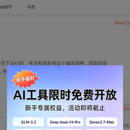
da助手
问答
用AI写
03,编译环境下运行的，有没有朋友有这个编译器啊，我装的是
003的，有没有地方下载啊，请指教谢谢！
转发到动态
举报
写回
切换为时间