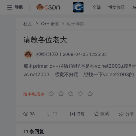
全部
博文收录
A
导航
社区
C++ 语言
帖子详情
请教各位老大
2009-04-05 12:25:35
ly309431053
那本primer c++(4版)的程序是在vc.net20
vc.net2003，感觉不好用，想找一下vc.net2
给本帖投票
98
11
打赏
分享
收藏
11 条
回复