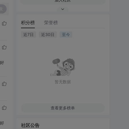
复
积分榜
荣誉榜
近7日
近30日
至今
不好
暂无数据
查看更多榜单
不好
社区公告