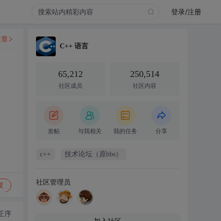
登录/注册
文章
C++ 语言
65,212
250,514
社区成员
社区内容
发帖
与我相关
我的任务
分享
c++
技术论坛（原bbs）
社区管理员
复
正序
加入社区