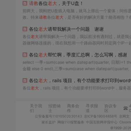
请教
各位
老大
，关于U盘！
前两天，我刚把U盘插入电脑，就马上弹出一个窗体：问你
效。特来
请教
各位
老大
，是否有好的解决方案？能否相告？
各位
老大
请帮我解决一个问题 谢谢
各位
老大
请帮我解决一个问题，我以前没有遇到过，就是我
器做网络连接的，现在我想用一个路由器同时邦定两个IP一
各位
老大
帮忙啊，季度汇总啊，怎么写啊，感谢
select 一季=sum(case when datepart(quarter, 日期)=1 t
金额 else 0 end),三季=sum(case when datepart(quarter
各位
老大
，rails 项目，有个功能要求打印到wor
各位
老大
，rails 项目，有个功能要求打印到word中，服务器
关于我
招贤纳
商务合
寻求报
协议专
们
士
作
道
区
公安备案号11010502030143
京ICP备19004658号
京网文〔
家长监护
网络110报警服务
中国互联网举报中心
Chro
©1999-2