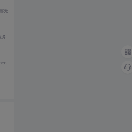
都无
服务
hen