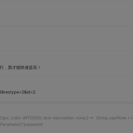
运行，那才能快速提高！
03&restype=2&id=2
px; color: #FF0000; text-decoration: none;}--> String userNow = 
etParameter("password