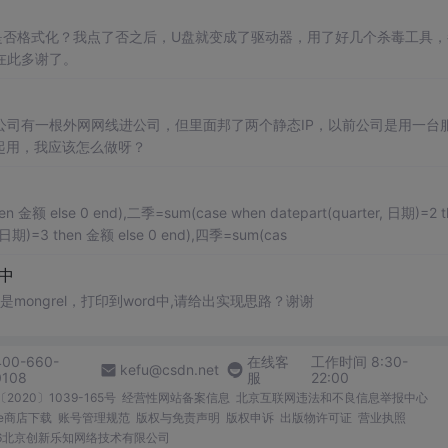
是否格式化？我点了否之后，U盘就变成了驱动器，用了好几个杀毒工具，
在此多谢了。
公司有一根外网网线进公司，但里面邦了两个静态IP，以前公司是用一台
起用，我应该怎么做呀？
hen 金额 else 0 end),二季=sum(case when datepart(quarter, 日期)=2 t
, 日期)=3 then 金额 else 0 end),四季=sum(cas
d中
是mongrel，打印到word中,请给出实现思路？谢谢
400-660-
在线客
工作时间 8:30-
kefu@csdn.net
0108
服
22:00
2020〕1039-165号
经营性网站备案信息
北京互联网违法和不良信息举报中心
me商店下载
账号管理规范
版权与免责声明
版权申诉
出版物许可证
营业执照
026北京创新乐知网络技术有限公司