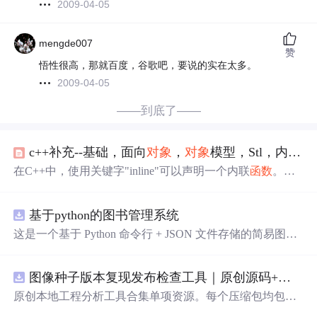
2009-04-05
mengde007
赞
悟性很高，那就百度，谷歌吧，要说的实在太多。
2009-04-05
——到底了——
c++补充--基础，面向
对象
，
对象
模型，Stl，内存管理，新特性
在C++中，使用关键字"inline"可以声明一个内联
函数
。声
明为内联
函数
的
函数
会在编译时被视为候选项，编译器会
尝试将其展开，将
函数
体直接插入到调用点处。这样可以
基于python的图书管理系统
避免
函数
调用的开销．。
这是一个基于 Python 命令行 + JSON 文件存储的简易图书
管理系统。 核心功能：围绕"图书"和"读者"实现两类实体
管理，以及它们之间的借阅关系。 图书管理：支持图书的
图像种子版本复现发布检查工具｜原创源码+测试+离线报告
添加、删除、修改、搜索（按书名/作者/ISBN），每本书
记录馆藏总数和当前可借数量。 学生管理：支持学生信息
原创本地工程分析工具合集单项资源。每个压缩包均包含
的添加、删除、搜索（按姓名/学号），每人默认最多借阅
完整 JavaScript/Node.js 源码、3 项自动化测试、可复现合