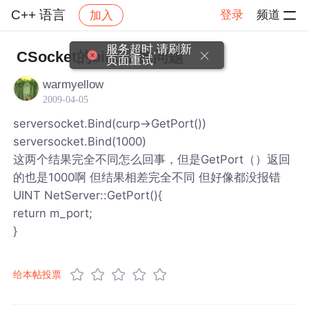
C++ 语言
登录
频道
加入
帖子详情
社区
C++ 语言
服务超时,请刷新
CSocket的bind函数问题
页面重试
warmyellow
2009-04-05
serversocket.Bind(curp->GetPort())
serversocket.Bind(1000)
这两个结果完全不同怎么回事，但是GetPort（）返回
的也是1000啊 但结果相差完全不同 但好像都没报错
UINT NetServer::GetPort(){
return m_port;
}
给本帖投票