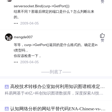
赞
serversocket.Bind(curp->GetPort())
结果不同？那最后绑定的端口是什么？怎么判断出来
的。
2009-04-05
mengde007
赞
等等，curp->GetPort()返回的是什么格式的。确定是in
t类型吗，
你应该检查一下，
2009-04-05
——到底了——
高校技术转移办公室如何利用知识图谱精准定位产业需求与技术适配点？.docx
科易网基于40亿+科创知识图谱数据库，深度探索AI技术
在技术转移、成果转化、技术经纪、知识产权、产业创
新、科技招商等垂直领域的多样化应用场景，研究科技创
认知网络分析的网站平替代码ENA-Chinese-vs-English-reproducible.zip
新领域的AI+数智化解决方案，推动科技创新与产业创新