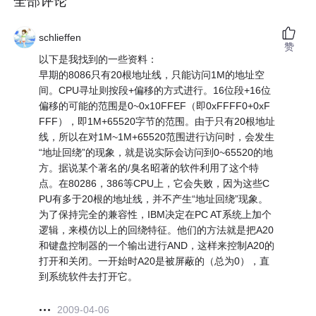
全部评论
schlieffen
赞
以下是我找到的一些资料：
早期的8086只有20根地址线，只能访问1M的地址空
间。CPU寻址则按段+偏移的方式进行。16位段+16位
偏移的可能的范围是0~0x10FFEF（即0xFFFF0+0xF
FFF），即1M+65520字节的范围。由于只有20根地址
线，所以在对1M~1M+65520范围进行访问时，会发生
“地址回绕”的现象，就是说实际会访问到0~65520的地
方。据说某个著名的/臭名昭著的软件利用了这个特
点。在80286，386等CPU上，它会失败，因为这些C
PU有多于20根的地址线，并不产生“地址回绕”现象。
为了保持完全的兼容性，IBM决定在PC AT系统上加个
逻辑，来模仿以上的回绕特征。他们的方法就是把A20
和键盘控制器的一个输出进行AND，这样来控制A20的
打开和关闭。一开始时A20是被屏蔽的（总为0），直
到系统软件去打开它。
2009-04-06