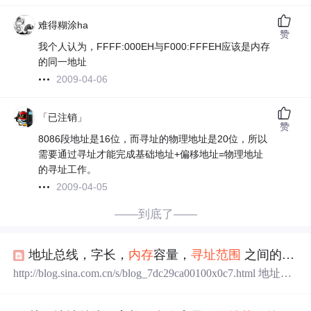
难得糊涂ha
赞
我个人认为，FFFF:000EH与F000:FFFEH应该是内存
的同一地址
2009-04-06
「已注销」
赞
8086段地址是16位，而寻址的物理地址是20位，所以
需要通过寻址才能完成基础地址+偏移地址=物理地址
的寻址工作。
2009-04-05
——到底了——
地址总线，字长，
内存
容量，
寻址
范围
之间的计算
http://blog.sina.com.cn/s/blog_7dc29ca00100x0c7.html 地址总
线，字长，
内存
容量，
寻址
范围
之间的计算 处理机字长
是指处理机能同时处理（或运算）的位数，即同时处理多