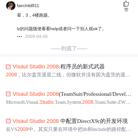
fairchild811
赞
晕，3，4楼跑题。
lz的问题随便看看help或者问一下别人就ok了。
2009-04-06
——到底了——
Visaul
Studio
2008
:程序员的新式武器
2008
，比尔盖茨退居二线，但微软并没有因为盖茨的退
居，而变软。它依然强硬。它依然是至今为止是全球最有
实力的软件公司。她的开发工具依然深受程序员的喜欢。
Visaul
Studio
2008
(TeamSuit/Professional/Development/TFS/TestLoad)全系列下载链接
这十年来，我一直没有放弃微软的开发工具，从进大学到
现在我一直都在
使用
。大学时，用过Dos下微软的Basic编
Microsoft.Visual.
Studio
.Team.System.
2008
.Team.Suite-ZWTi
译工具；工作后，从VS6(Foxpro,VB6)用到VS2003、VS20
SOed2k: Microsoft.Visual.
Studio
.Team.System.
2008
.Team.Sui
05(C#)。 前段时间为了帮一学校开发一选课系统，我们项
te-ZWTiSO.iso [3.83 Gb] [File statistics]ed2k://|file|Microsoft.V
Visaul
Studio
2008
中配置DirectX9c的开发环境
isual.
Studio
.Team.Sys
在VS
2008
中。其实只要在环境中把lib和include的路径配置
好就可以了。 一、安装DX 的SDK。 在VS
2008
的工具->