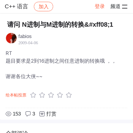
C++ 语言
登录
频道
加入
帖子详情
社区
C++ 语言
请问 N进制与M进制的转换&#xff08;1
fabios
2009-04-06
RT
题目要求是2到16进制之间任意进制的转换哦 ，，
谢谢各位大侠~~
给本帖投票
153
3
打赏