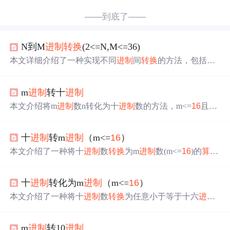
——到底了——
N到M
进制
转换
(2<=N,M<=36)
本文详细介绍了一种实现不同
进制
间
转换
的方法，包括从
N
进制
转换
到10
进制
及从10
进制
转换
到M
进制
的具体
算法
，并提供了一个解决特定
进制
数运算问题的C++程序实
m
进制
转十
进制
例。
本文介绍将m
进制
数n转化为十
进制
数的方法，m<=
16
且
转
换
后的十
进制
数<=100。采用乘权累加法，因m
进制
可能含
字母，使用string类型存储。给出思路并展示代码，通过取
十
进制
转m
进制
（m<=
16
）
出字符转数字，再用乘权累加法计算得出结果。
本文介绍了一种将十
进制
数
转换
为m
进制
数(m<=
16
)的
算法
实现，采用C++编程语言并通过栈来保存并反转
转换
过程
中的余数。
十
进制
转化为m
进制
（m<=
16
）
本文介绍了一种将十
进制
数
转换
为任意小于等于十六
进制
数的
算法
实现，包括输入输出描述及示例代码。
m
进制
转10
进制