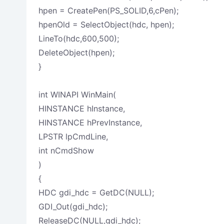
hpen = CreatePen(PS_SOLID,6,cPen);
hpenOld = SelectObject(hdc, hpen);
LineTo(hdc,600,500);
DeleteObject(hpen);
}
int WINAPI WinMain(
HINSTANCE hInstance,
HINSTANCE hPrevInstance,
LPSTR lpCmdLine,
int nCmdShow
)
{
HDC gdi_hdc = GetDC(NULL);
GDI_Out(gdi_hdc);
ReleaseDC(NULL,gdi_hdc);