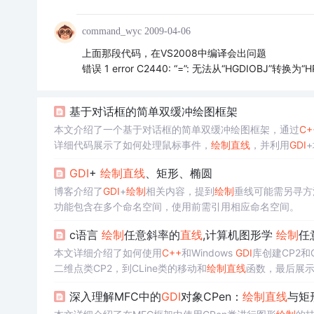
command_wyc
2009-04-06
上面那段代码，在VS2008中编译会出问题
错误 1 error C2440: “=”: 无法从“HGDIOBJ”转换为“HPEN
基于对话框的简单双缓冲绘图框架
本文介绍了一个基于对话框的简单双缓冲绘图框架，通过
C+
详细代码展示了如何处理鼠标事件，
绘制
直线
，并利用
GDI
GDI
+
绘制
直线
、矩形、椭圆
博客介绍了
GDI
+
绘制
相关内容，提到
绘制
垂线可能需另寻方
功能包含在多个命名空间，使用前需引用相应命名空间。
c语言
绘制
任意斜率的
直线
,计算机图形学
绘制
任
本文详细介绍了如何使用
C++
和Windows
GDI
库创建CP2和
二维点类CP2，到CLine类的移动和
绘制
直线
函数，最后展示
深入理解MFC中的
GDI
对象CPen：
绘制
直线
与矩