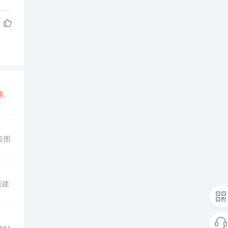
题
。
绘图
创建