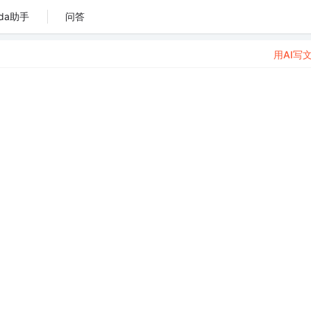
da助手
问答
用AI写