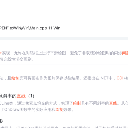
” e:\Win\Win\Main.cpp 11 Win
+
实现，允许在对话框上进行平滑绘图，避免了非双缓冲绘图时的闪烁
问
+填充线性渐变画刷。
法，且
绘制
完可将画布作为图片保存以往结果。还指出在.NET中，
GDI
+
意斜率的
直线
（1）
CLine类，通过像素点填充的方式，实现了
绘制
具有不同斜率的
直线
。从
了OnDraw函数中的实际应用和
绘制
效果。
形