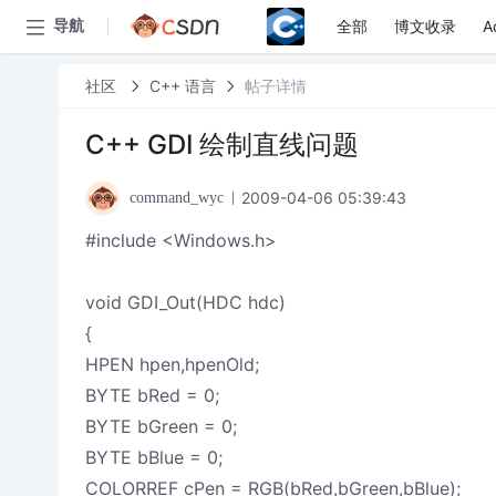
全部
博文收录
A
导航
社区
C++ 语言
帖子详情
C++ GDI 绘制直线问题
2009-04-06 05:39:43
command_wyc
#include <Windows.h>
void GDI_Out(HDC hdc)
{
HPEN hpen,hpenOld;
BYTE bRed = 0;
BYTE bGreen = 0;
BYTE bBlue = 0;
COLORREF cPen = RGB(bRed,bGreen,bBlue);