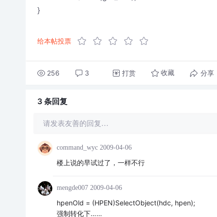
}
给本帖投票
256
3
打赏
分享
收藏
3 条
回复
请发表友善的回复…
command_wyc
2009-04-06
楼上说的早试过了，一样不行
mengde007
2009-04-06
hpenOld = (HPEN)SelectObject(hdc, hpen);
强制转化下……