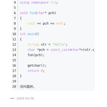
using
namespace
std
;
void
fun
(
char
* pch)
{
cout
 << pch << 
endl
;
}
int
main
()
{
string
 str = 
"hello"
;
char
 *pch = 
const_cast
<
char
*>(str.c_str()
    fun(pch); 
    getchar();    
return
0
;
}
没问题的。
2009-04-06