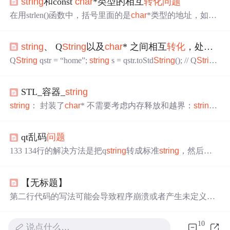
string
和const
char
*类型的相互
转化
问题
在用strlen()函数中，括号里面的是
char
*类型的地址，如果
要是
string
类型的字符串，就会报错； 如果要消除报错，
可以进行二者之间的转换，有两种方法： 1.使用
string
成员
string
、 Q
String
以及
char
* 之间相互
转化
，处理中文乱码
函数c_str() 2.使用成员函数data() 二者区别为data（）返回
没有结束符’\0’的字符数组 二者的头文件都为#include<
strin
Q
String
qstr = “home”;
string
s = qstr.toStd
String
(); // Q
String
g
.h> #include<iostream> #include<
string
.h> using namespace s
转
string
char
ch = s.c_str(); //
string
转
char
Q
String
str = Q
Stri
td; int ma
ng
(Q
String
::fromLocal8Bit(ch)); //处理中文乱码
STL_容器_
string
string
： 封装了
char
* 不需要考虑内存释放和越界：
string
管理
char
* 所分配的内存。每一次
string
的复制，取值都
由
string
类负 责维护，不用担心复制越界和取值越界等。
qt乱码
问题
string
和
char
* 可以相互
转化
：
string
转
char
* 通过
string
...
133 134行的解决方法是把q
string
转成标准
string
，然后再
通过fromstd
string
转成qbytearray类型的数据，然后再134行
通过append函数写入textbrower。136行 被抹掉的乱码
问题
【无标题】
解决方法，是这样理解的，q
string
转成标准c++的
string
，
然后再通过c_str()转成
char
*，因为append的构造函数里面
第二行代码的写法可能会导致程序崩溃或者产生未定义的
有一个构造函数是
char
*类型。
行为。在将临时对象转换为const
char
*类型的字符数组
后，该对象就会被销毁，字符数组所指向的内存空间也会
10
说点什么…
被释放。如果在后续的代码中继续使用params.strRoomId变