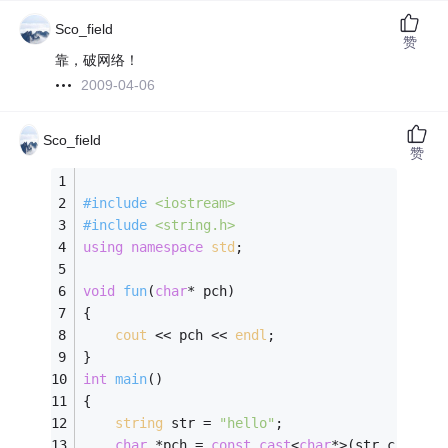
Sco_field
赞
靠，破网络！
2009-04-06
Sco_field
赞
#
include
<iostream>
#
include
<string.h>
using
namespace
std
;
void
fun
(
char
* pch)
{
cout
 << pch << 
endl
;
}
int
main
()
{
string
 str = 
"hello"
;
char
 *pch = 
const_cast
<
char
*>(str.c_str()