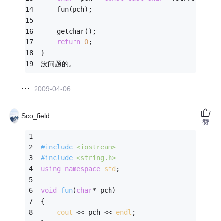
    fun(pch); 
    getchar();    
return
0
;
}
没问题的。
2009-04-06
Sco_field
赞
#
include
<iostream>
#
include
<string.h>
using
namespace
std
;
void
fun
(
char
* pch)
{
cout
 << pch << 
endl
;