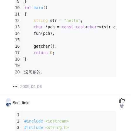
}
int
main
()
{
string
 str = 
"hello"
;
char
 *pch = 
const_cast
<
char
*>(str.c_str()
    fun(pch); 
    getchar();    
return
0
;
}
没问题的。
2009-04-06
Sco_field
赞
#
include
<iostream>
#
include
<string.h>