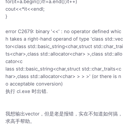
for(it=a.begin();it!=a.end();it++)
cout<<*it<<endl;
}
error C2679: binary '<<' : no operator defined whic
h takes a right-hand operand of type 'class std::vec
tor<class std::basic_string<char,struct std::char_trai
ts<char>,class std::allocator<char> >,class std::allo
cator<c
lass std::basic_string<char,struct std::char_traits<c
har>,class std::allocator<char> > > >' (or there is n
o acceptable conversion)
执行 cl.exe 时出错.
我想输出vector，但是老是报错，实在不知道如何搞，
求高手帮助。