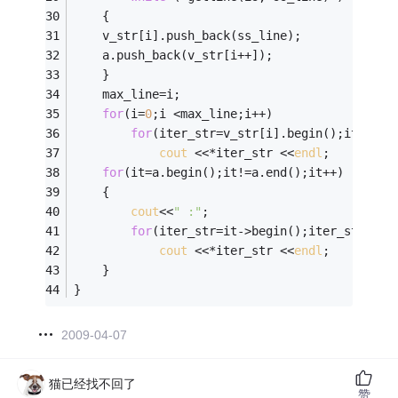
	{ 
	v_str[i].push_back(ss_line); 
	a.push_back(v_str[i++]); 
	} 
	max_line=i; 
for
(i=
0
;i <max_line;i++) 
for
(iter_str=v_str[i].begin();iter_st
cout
 <<*iter_str <<
endl
; 
for
(it=a.begin();it!=a.end();it++) 
	{
cout
<<
" :"
;
for
(iter_str=it->begin();iter_str!=it
cout
 <<*iter_str <<
endl
; 
	}
} 
2009-04-07
猫已经找不回了
赞