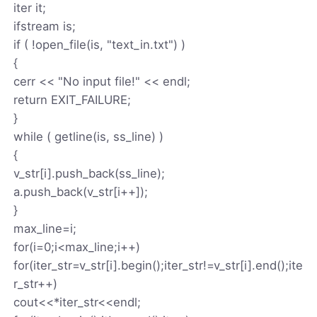
iter it;
ifstream is;
if ( !open_file(is, "text_in.txt") )
{
cerr << "No input file!" << endl;
return EXIT_FAILURE;
}
while ( getline(is, ss_line) )
{
v_str[i].push_back(ss_line);
a.push_back(v_str[i++]);
}
max_line=i;
for(i=0;i<max_line;i++)
for(iter_str=v_str[i].begin();iter_str!=v_str[i].end();ite
r_str++)
cout<<*iter_str<<endl;