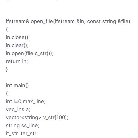
ifstream& open_file(ifstream &in, const string &file)
{
in.close();
in.clear();
in.open(file.c_str());
return in;
}
int main()
{
int i=0,max_line;
vec_ins a;
vector<string> v_str[100];
string ss_line;
it_str iter_str;