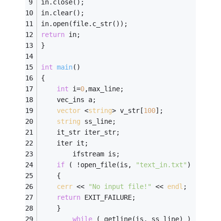
in.close(); 
in.clear(); 
in.open(file.c_str()); 
return
 in; 
} 
int
main
()
{ 
int
 i=
0
,max_line; 
    vec_ins a; 
vector
 <
string
> v_str[
100
]; 
string
 ss_line; 
	it_str iter_str; 
	iter it; 
		ifstream is; 
if
 ( !open_file(is, 
"text_in.txt"
) ) 
	{ 
cerr
 << 
"No input file!"
 << 
endl
; 
return
 EXIT_FAILURE; 
	} 
while
 ( getline(is, ss_line) ) 