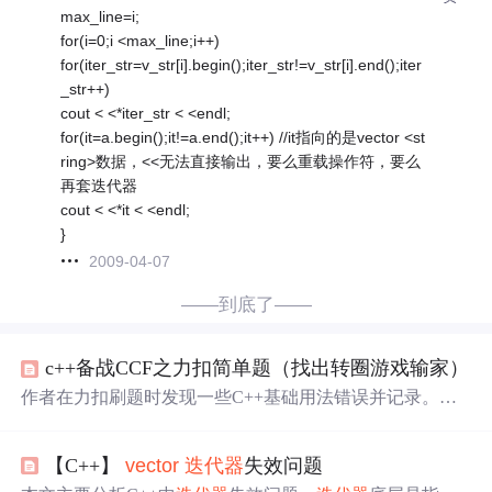
max_line=i;
for(i=0;i <max_line;i++)
for(iter_str=v_str[i].begin();iter_str!=v_str[i].end();iter
_str++)
cout < <*iter_str < <endl;
for(it=a.begin();it!=a.end();it++) //it指向的是vector <st
ring>数据，<<无法直接输出，要么重载操作符，要么
再套迭代器
cout < <*it < <endl;
}
2009-04-07
——到底了——
c++备战CCF之力扣简单题（找出转圈游戏输家）
作者在力扣刷题时发现一些C++基础用法错误并记录。包
括memset函数，此前用其将数组初始化为0或1无问题，初
始化为2时
出错
，了解到它按单字节填充；数组初始化，int
【C++】
vector
迭代器
失效问题
arr[5]={0}只能全初始化为0；
vector
输出
，未确定长度时需
用
迭代器
。