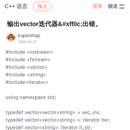
C++ 语言
登录
频道
加入
帖子详情
社区
C++ 语言
输出vector迭代器&#xff0c;出错。
kaponihap
2009-04-07
#include <iostream>
#include <fstream>
#include <vector>
#include <string>
#include<iterator>
using namespace std;
typedef vector<vector<string> > vec_ins;
typedef vector<vector<string> >::iterator iter;
typedef vector<string>::iterator it_str;