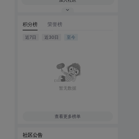
积分榜
荣誉榜
近7日
近30日
至今
暂无数据
查看更多榜单
社区公告