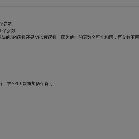
2 个参数
 1 个参数
统的API函数还是MFC库函数，因为他们的函数名可能相同，而参数不
); 就这样，在API函数前加俩个冒号