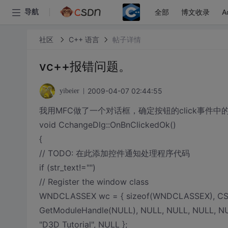
全部
博文收录
A
导航
社区
C++ 语言
帖子详情
vc++报错问题。
2009-04-07 02:44:55
yibeier
我用MFC做了一个对话框，确定按钮的click事件中的
void CchangeDlg::OnBnClickedOk()
{
// TODO: 在此添加控件通知处理程序代码
if (str_text!="")
// Register the window class
WNDCLASSEX wc = { sizeof(WNDCLASSEX), CS_
GetModuleHandle(NULL), NULL, NULL, NULL, N
"D3D Tutorial", NULL };