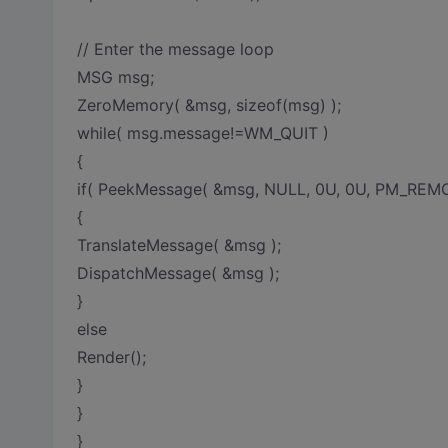
// Enter the message loop
MSG msg;
ZeroMemory( &msg, sizeof(msg) );
while( msg.message!=WM_QUIT )
{
if( PeekMessage( &msg, NULL, 0U, 0U, PM_REMO
{
TranslateMessage( &msg );
DispatchMessage( &msg );
}
else
Render();
}
}
}