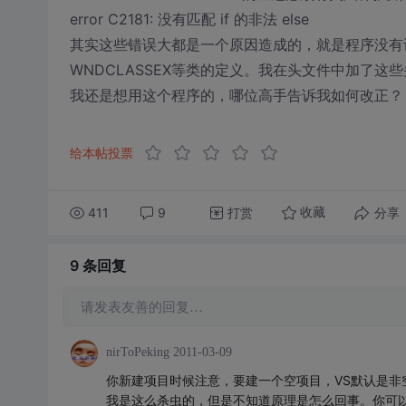
error C2181: 没有匹配 if 的非法 else
其实这些错误大都是一个原因造成的，就是程序没有识别出在mm
WNDCLASSEX等类的定义。我在头文件中加了这些
我还是想用这个程序的，哪位高手告诉我如何改正？（
给本帖投票
411
9
打赏
分享
收藏
9 条
回复
请发表友善的回复…
nirToPeking
2011-03-09
你新建项目时候注意，要建一个空项目，VS默认是非空项
我是这么杀虫的，但是不知道原理是怎么回事。你可