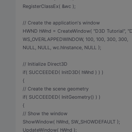
RegisterClassEx( &wc );
// Create the application's window
HWND hWnd = CreateWindow( "D3D Tutorial", "D3
WS_OVERLAPPEDWINDOW, 100, 100, 300, 300,
NULL, NULL, wc.hInstance, NULL );
// Initialize Direct3D
if( SUCCEEDED( InitD3D( hWnd ) ) )
{
// Create the scene geometry
if( SUCCEEDED( InitGeometry() ) )
{
// Show the window
ShowWindow( hWnd, SW_SHOWDEFAULT );
UpdateWindow( hWnd );