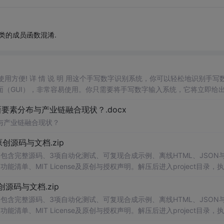
个类的成员函数混淆.
，使用方便! 详 情 说 明 用这个手写数字识别系统，你可以轻松地识别手写
（GUI），非常容易使用。你只需要将手写数字输入系统，它将立即给
、工作还是日常生活，都能为你提供快速和准确的识别服务。它是一个非
素分布与产业链融合现状？.docx
与产业链融合现状？
.0-原创源码与文档.zip
包含完整源码、3项自动化测试、可复现合成示例、离线HTML、JSON与
能清单、MIT License及原创与授权声明。解压后进入project目录，执
告，也可通过本地静态服务器打开网页。运行时零第三方依赖，不包含热点产品或开源
.0-原创源码与文档.zip
。适合前端开发、AI应用工程、测试审计和课程实践。
包含完整源码、3项自动化测试、可复现合成示例、离线HTML、JSON与
能清单、MIT License及原创与授权声明。解压后进入project目录，执
告，也可通过本地静态服务器打开网页。运行时零第三方依赖，不包含热点产品或开源