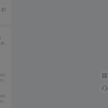
数
出准确
常方
SV
行np
项目
SV
行np
项目