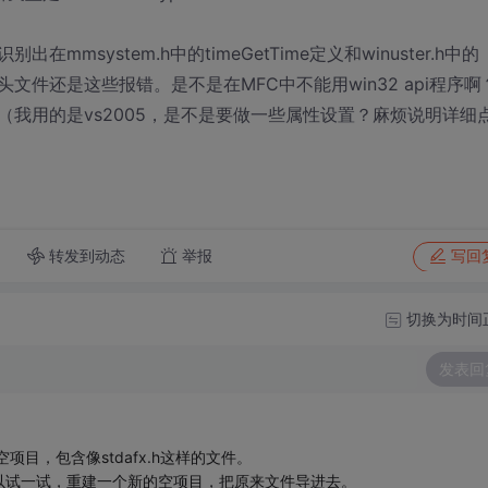
system.h中的timeGetTime定义和winuster.h中的
头文件还是这些报错。是不是在MFC中不能用win32 api程序啊
我用的是vs2005，是不是要做一些属性设置？麻烦说明详细
转发到动态
举报
写回
切换为时间
发表回
目，包含像stdafx.h这样的文件。
以试一试，重建一个新的空项目，把原来文件导进去。