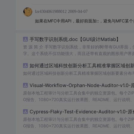
lzr4304061988012
2009-04-07
如果在MFC中用API，最好前面加::，避免与MFC某
手写数字识别系统.doc【GUI设计Matlab】
资 源 简 介 手写数字识别系统，非常好的啊!带有GUI界面
字。这个系统不仅功能强大，而且还带有直观的图形用户界面
的识别结果。这个系统可以在各种场景中使用，无论是学校
如何通过区域科技创新分析工具精准掌握区域创新要
便和实用的工具，你一定会喜欢它的！
如何通过区域科技创新分析工具精准掌握区域创新要素分布
Visual-Workflow-Orphan-Node-Auditor-v1
原创本地工程审计与分析工具合集中的独立资源包。每个ZIP
G报告、1080×720真实运行效果图、README、运行说明、功
m test验证算法，执行npm run report生成报
Cypress-Flaky-Test-Evidence-Auditor-v1
源码、Logo、官方截图、论文、生产日志或其他受限素材
原创本地工程审计与分析工具合集中的独立资源包。每个ZIP
G报告、1080×720真实运行效果图、README、运行说明、功
m test验证算法，执行npm run report生成报