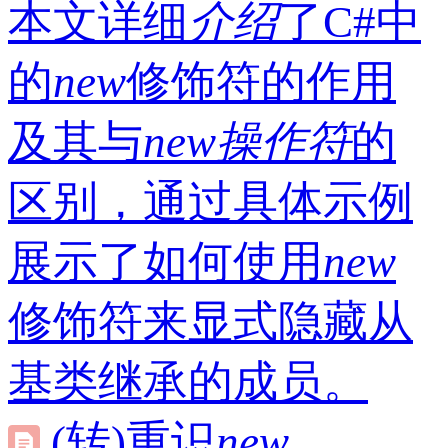
本文详细
介绍
了C#中
的
new
修饰符的作用
及其与
new
操作符
的
区别，通过具体示例
展示了如何使用
new
修饰符来显式隐藏从
基类继承的成员。
(转)重识
new