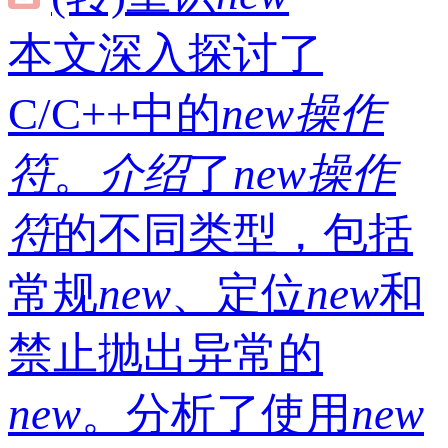
本文深入探讨了
C/C++中的
new
操作
符
。
介绍
了
new
操作
符
的不同类型，包括
常规
new
、定位
new
和
禁止抛出异常的
new
。分析了使用
new