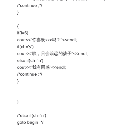
/*continue ;*/
}
{
if(i=6)
cout<<"你喜欢xxx吗？"<<endl;
if(ch='y')
cout<<"唉，只会暗恋的孩子"<<endl;
else if(ch='n')
cout<<"我有同感"<<endl;
/*continue ;*/
}
}
/*else if(ch='n')
goto begin ;*/