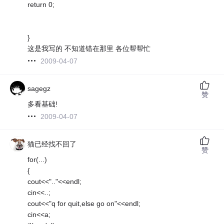
return 0;
}
这是我写的 不知道错在那里 各位帮帮忙
2009-04-07
sagegz
赞
多看基础!
2009-04-07
猫已经找不回了
赞
for(...)
{
cout<<".."<<endl;
cin<<..;
cout<<"q for quit,else go on"<<endl;
cin<<a;