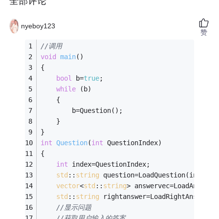
全部评论
nyeboy123
赞
//调用
void
main
()
{
bool
 b=
true
;
while
 (b)
	{
		b=Question();
	}
}
int
Question
(
int
 QuestionIndex)
{
int
 index=QuestionIndex;
std
::
string
 question=LoadQuestion(index);
vector
<
std
::
string
> answervec=LoadAnswer(
std
::
string
 rightanswer=LoadRightAnswer(i
//显示问题
//获取用户输入的答案