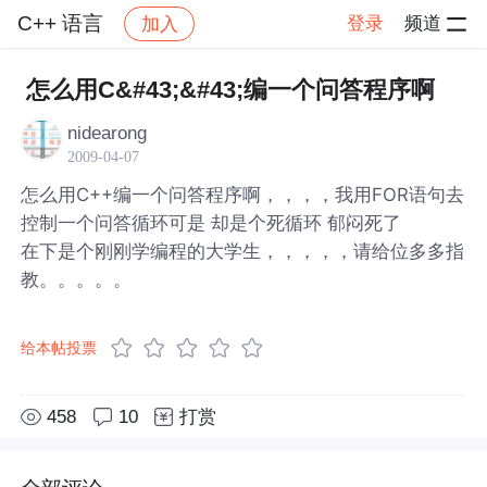
C++ 语言
登录
频道
加入
帖子详情
社区
C++ 语言
怎么用C&#43;&#43;编一个问答程序啊
nidearong
2009-04-07
怎么用C++编一个问答程序啊，，，，我用FOR语句去
控制一个问答循环可是 却是个死循环 郁闷死了
在下是个刚刚学编程的大学生，，，，，请给位多多指
教。。。。。
给本帖投票
458
10
打赏