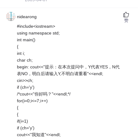
nidearong
赞
#include<iostream>
using namespace std;
int main()
{
int i;
char ch;
begin: cout<<"提示：在本次提问中，Y代表YES，N代
表NO，明白后请输入Y,不明白请重看"<<endl;
cin>>ch;
if (ch='y')
/*cout<<"你好吗？"<<endl;*/
for(i=0;i<=7;i++)
{
{
if(i=1)
if (ch='y')
cout<<"我知道"<<endl;