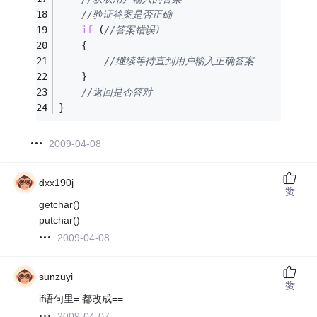
//验证答案是否正确
if
 (
//答案错误)
	{
//继续等待直到用户输入正确答案
	}
//返回是否答对
}
2009-04-08
dxx190j
赞
getchar()
putchar()
2009-04-08
sunzuyi
赞
if语句里= 都改成==
2009-04-07