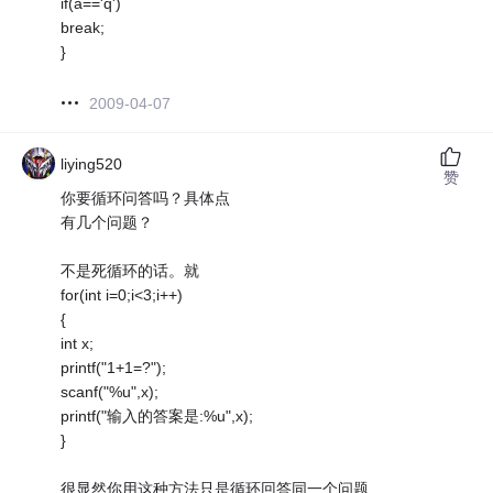
if(a=='q')
break;
}
2009-04-07
liying520
赞
你要循环问答吗？具体点
有几个问题？
不是死循环的话。就
for(int i=0;i<3;i++)
{
int x;
printf("1+1=?");
scanf("%u",x);
printf("输入的答案是:%u",x);
}
很显然你用这种方法只是循环回答同一个问题