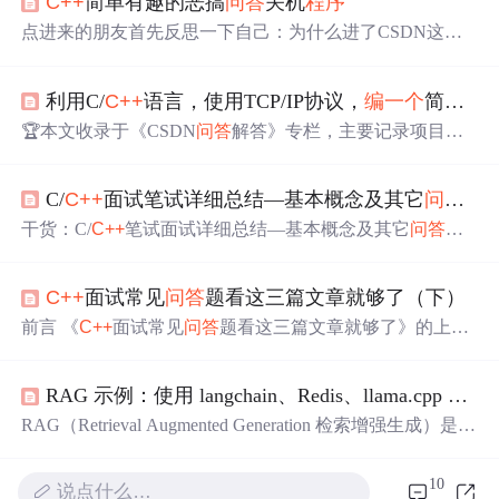
C++
简单有趣的恶搞
问答
关机
程序
点进来的朋友首先反思一下自己：为什么进了CSDN这样
一个
学习的社区却还要来看我这种无聊的额恶搞
程序
呢？
哈哈！我来替你们回答吧——因为无聊呗！没错，我也是
利用C/
C++
语言，使用TCP/IP协议，
编
一个
简易聊天
无聊，五一假期显得无聊，看到高中班群实在安静决定写
个小
程序
恶搞一下班级同学。 闲话不多说，先来看一下效
🏆本文收录于《CSDN
问答
解答》专栏，主要记录项目实
果吧！ 当你的同学收到.exe的可执行文件之后双击，首先
战过程中的Bug之前因后果及提供真实有效的解决方案，
他看到的是这样的界面： 好吧，看到题目一句一句的跳
希望能够助你一臂之力，帮你早日登顶实现财富自由🚀；
出，如果你是我同学，估计你也应该开始...
C/
C++
面试笔试详细总结—基本概念及其它
问答
题
同时，欢迎大家关注&&收藏&&订阅！持续更新中，up！u
p！up！！
干货：C/
C++
笔试面试详细总结—基本概念及其它
问答
题
前言 本文覆盖了C/
C++
工程师面试的95%以上的常考基础
概念及技术细节
问答
题（不含STL和socket以及嵌入式的深
C++
面试常见
问答
题看这三篇文章就够了（下）
入
问答
，仅为中等层面
问答
），整理总结不易，不点赞收
藏一波再走嘛? 文章目录干货：C/
C++
笔试面试详细总结—
前言 《
C++
面试常见
问答
题看这三篇文章就够了》的上篇
基本概念及其它
问答
题前言1、关键字 static 的作用是什
和中篇主要是理论知识的
问答
，下篇的重点则是代码
问答
么？2、“引用”与指针的区别是什么？3、.h 头文件中的 ifn
题类型。 正文 1.
程序
段的执行结果是： #include <iostream>
def/define/endif 的作用？4、#include 与 #include “file.h”的
RAG 示例：使用 langchain、Redis、llama.cpp 构建
using namespace std; void fun1(int &x) { x++; } void fun2(int x)
{ x++; } int main() { int abc = 13; fun1(abc); printf("%.
RAG（Retrieval Augmented Generation 检索增强生成）是目
前业界中的一种主流方法，通过增加额外知识的方式来减
少大语言模型（LLM）的幻觉问题（一本正经的胡说八
10
说点什么…
道）。