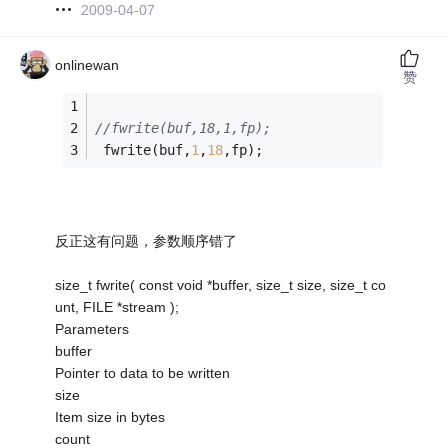
2009-04-07
onlinewan
赞
//fwrite(buf,18,1,fp);
 fwrite(buf,
1
,
18
,fp);
反正这有问题，参数顺序错了
size_t fwrite( const void *buffer, size_t size, size_t co
unt, FILE *stream );
Parameters
buffer
Pointer to data to be written
size
Item size in bytes
count