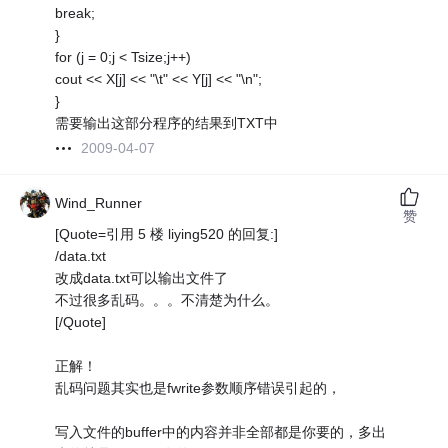
break;
}
for (j = 0;j < Tsize;j++)
cout << X[j] << "\t" << Y[j] << "\n";
}
需要输出这部分程序的结果到TXT中
2009-04-07
Wind_Runner
赞
[Quote=引用 5 楼 liying520 的回复:]
/data.txt
改成data.txt可以输出文件了
不过很多乱码。。。不清楚为什么。
[/Quote]
正解！
乱码问题其实也是fwrite参数顺序错误引起的，
写入文件的buffer中的内容并非全部都是你要的，多出