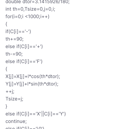
double dtor=3.1415926/180;
int th=0,Tsize=0,j=0,i;
for(i=0;i <1000;i++)
{
if(C[i]=='-')
th+=90;
else if(C[i]=='+')
th-=90;
else if(C[i]=='F')
{
X[j]=X[j]+l*cos(th*dtor);
Y[j]=Y[j]+l*sin(th*dtor);
++j;
Tsize=j;
}
else if(C[i]=='X'||C[i]=='Y')
continue;
else if(C[i]=='\0')