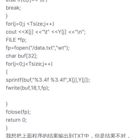
break;
}
for(j=0;j <Tsize;j++)
cout <<X[j] <<"\t" <<Y[j] <<"\n";
FILE *fp;
fp=fopen("/data.txt","wt");
char buf[32];
for(j=0;j<Tsize;j++)
{
sprintf(buf,"%3.4f %3.4f",X[j],Y[j]);
fwrite(buf,18,1,fp);
}
fclose(fp);
return 0;
}
我想把上面程序的结果输出到TXT中，但是结果不对，