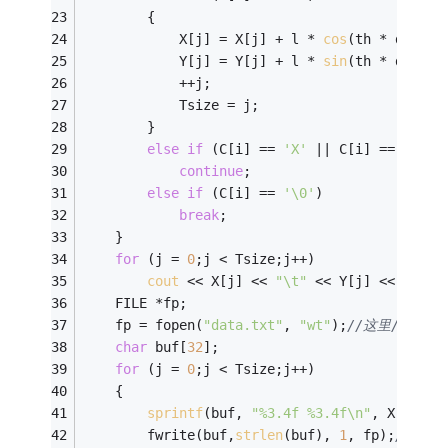
        {
            X[j] = X[j] + l * 
cos
(th * dtor);
            Y[j] = Y[j] + l * 
sin
(th * dtor);
            ++j;
            Tsize = j;
        }
else
if
 (C[i] == 
'X'
 || C[i] == 
'Y'
)
continue
;
else
if
 (C[i] == 
'\0'
)
break
;
    }
for
 (j = 
0
;j < Tsize;j++)
cout
 << X[j] << 
"\t"
 << Y[j] << 
"\n"
;
    FILE *fp;
    fp = fopen(
"data.txt"
, 
"wt"
);
//这里/data
char
 buf[
32
];
for
 (j = 
0
;j < Tsize;j++)
    {
sprintf
(buf, 
"%3.4f %3.4f\n"
, X[j], Y
        fwrite(buf,
strlen
(buf), 
1
, fp);
//乱码