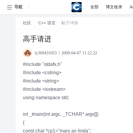
全部
博文收录
A
导航
社区
C++ 语言
帖子详情
高手请进
2009-04-07 11:22:22
ly309431053
#include "stdafx.h"
#include <cstring>
#include <string>
#include <iostream>
using namespace std;
int _tmain(int argc, _TCHAR* argv[])
{
const char *cp1="mary an linda";