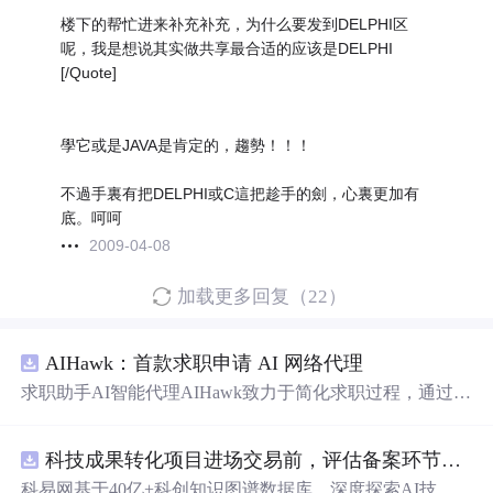
楼下的帮忙进来补充补充，为什么要发到DELPHI区
呢，我是想说其实做共享最合适的应该是DELPHI
[/Quote]
學它或是JAVA是肯定的，趨勢！！！
不過手裏有把DELPHI或C這把趁手的劍，心裏更加有
底。呵呵
2009-04-08
加载更多回复（22）
AIHawk：首款求职申请 AI 网络代理
求职助手AI智能代理AIHawk致力于简化求职过程，通过自
动化职位申请流程。借助人工智能，它能够帮助用户以定
制化的方式申请多个职位。
科技成果转化项目进场交易前，评估备案环节需要准备哪些材料？.docx
科易网基于40亿+科创知识图谱数据库，深度探索AI技术