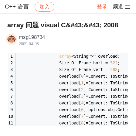
C++ 语言
登录
频道
加入
帖子详情
社区
C++ 语言
array 问题 visual C&#43;&#43; 2008
msg198734
2009-04-08
array
<String^>^ overload;
				 Size_Of_Frame_hori = 
522
;
				 Size_Of_Frame_vert = 
288
;
				 overload[
0
]=Convert::ToString(S
				 overload[
1
]=Convert::ToString(S
				 overload[
2
]=Convert::ToString(o
				 overload[
3
]=Convert::ToString(o
				 overload[
4
]=Convert::ToString(o
				 overload[
6
]=options_obj.Get_sho
				 overload[
7
]=Convert::ToString(o
				 overload[
8
]=Convert::ToString(o