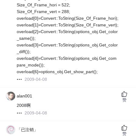
Size_Of_Frame_hori = 522;
Size_Of_Frame_vert = 288;
overload[0]=Convert::ToString(Size_Of_Frame_hori);
overload[1]=Convert::ToString(Size_Of_Frame_vert);
overload[2]=Convert::ToString(options_obj.Get_color
_same());
overload[3]=Convert::ToString(options_obj.Get_color
_diff());
overload[4]=Convert::ToString(options_obj.Get_com
pare_mode());
overload[6]=options_obj.Get_show_part();
2009-04-08
alan001
赞
2008啊
2009-04-08
「已注销」
赞