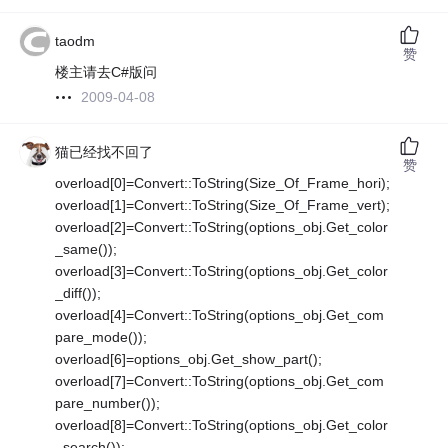
taodm
赞
楼主请去C#版问
2009-04-08
猫已经找不回了
赞
overload[0]=Convert::ToString(Size_Of_Frame_hori);
overload[1]=Convert::ToString(Size_Of_Frame_vert);
overload[2]=Convert::ToString(options_obj.Get_color
_same());
overload[3]=Convert::ToString(options_obj.Get_color
_diff());
overload[4]=Convert::ToString(options_obj.Get_com
pare_mode());
overload[6]=options_obj.Get_show_part();
overload[7]=Convert::ToString(options_obj.Get_com
pare_number());
overload[8]=Convert::ToString(options_obj.Get_color
_search());