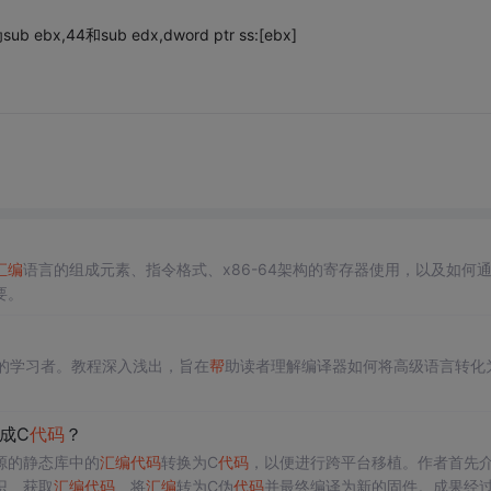
ub ebx,44和sub edx,dword ptr ss:[ebx]
汇编
语言的组成元素、指令格式、x86-64架构的寄存器使用，以及如何通
要。
的学习者。教程深入浅出，旨在
帮
助读者理解编译器如何将高级语言转化
成C
代码
？
源的静态库中的
汇编
代码
转换为C
代码
，以便进行跨平台移植。作者首先
识、获取
汇编
代码
、将
汇编
转为C伪
代码
并最终编译为新的固件。成果经