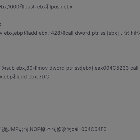
,1000和push ebx和push ebx
x
ov ebx,ebp和add ebx,-428和call dword ptr ss:[ebx]，记下
为sub ebx,80和mov dword ptr ss:[ebx],eax004C5233 call
ebp和add ebx,3DC
行代码是JMP语句,NOP掉,本句修改为call 004C54F3