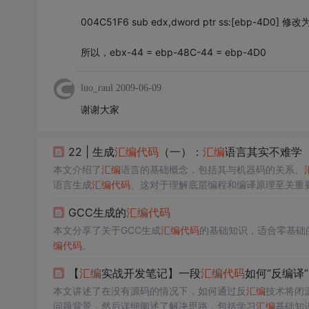
004C51F6 sub edx,dword ptr ss:[ebp-4D0] 修改为s
所以，ebx-44 = ebp-48C-44 = ebp-4D0
luo_raul
2009-06-09
谢谢大家
22 | 生成
汇编
代码
（一）：
汇编
语言其实不难学
本文介绍了
汇编
语言的基础概念，包括其与机器码的关系、
语言生成
汇编
代码
。这对于理解底层编程和编译原理至关重
GCC生成的
汇编
代码
本文分享了关于GCC生成
汇编
代码
的基础知识，适合零基础
编
代码
。
【
汇编
实战开发笔记】一段
汇编
代码
如何“反编译”
本文讲述了在没有源码的情况下，如何通过反
汇编
技术将闭
问题背景，然后详细阐述了解决思路，包括学习
汇编
基础知