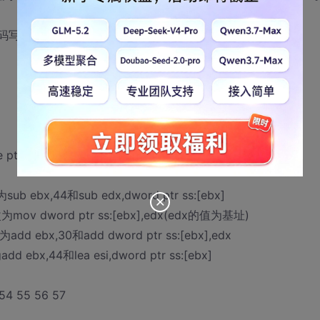
面的修改代码写到NOP这里,也可以在这里写点花代码)
te ptr ds:[ebx],1(往上移到NOP处)
sub ebx,44和sub edx,dword ptr ss:[ebx]
修改为mov dword ptr ss:[ebx],edx(edx的值为基址)
为add ebx,30和add dword ptr ss:[ebx],edx
dd ebx,44和lea esi,dword ptr ss:[ebx]
4 55 56 57