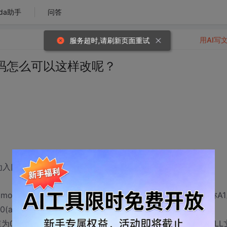
da助手
问答
用AI写
服务超时,请刷新页面重试
码怎么可以这样改呢？
p的值为入口点的内存值)
C] 修改为mov ebx,-48C和add ebx,ebp，记下此处的48C这个值就称A
v al,0(al的值为eax的最低二位)
-48C的值为0,DLL则为1,所以可以将以下的判断语句NOP，如果修改DLL