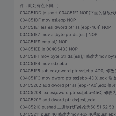
件，此处有点不同。)
004C51DD je short 004C51F1 NOP(下
004C51DF mov esi,ebp NOP
004C51E1 lea esi,dword ptr ss:[ebp-464] NOP
004C51E7 mov al,byte ptr ds:[esi] NOP
004C51E9 cmp al,1 NOP
004C51EB je 004C5433 NOP
004C51F1 mov byte ptr ds:[esi],1 修改为mov by
004C51F4 mov edx,ebp
004C51F6 sub edx,dword ptr ss:[ebp-4D0] 修改为
004C51FC mov dword ptr ss:[ebp-4D0],edx 
004C5202 add dword ptr ss:[ebp-4A0],edx 修改
004C5208 lea esi,dword ptr ss:[ebp-45C] 修改为a
004C520E add dword ptr ds:[esi],edx
004C5210 pushad 二进制代码修改为50 51 52 53 5
004C5211 push 40 修改为mov ebx,40和push ebx