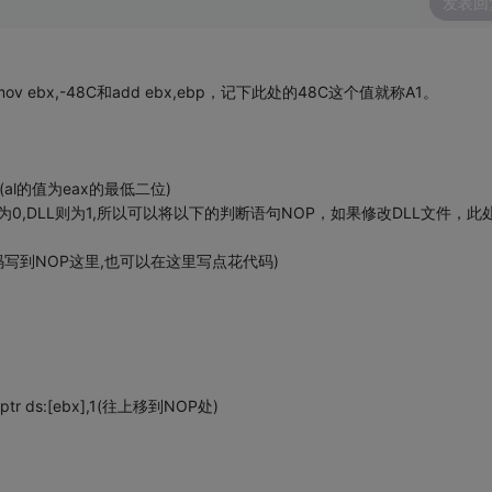
发表回
] 修改为mov ebx,-48C和add ebx,ebp，记下此处的48C这个值就称A1。
 al,0(al的值为eax的最低二位)
-48C的值为0,DLL则为1,所以可以将以下的判断语句NOP，如果修改DLL文件，此
面的修改代码写到NOP这里,也可以在这里写点花代码)
e ptr ds:[ebx],1(往上移到NOP处)