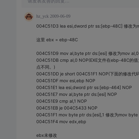
请发表友善的回复…
hz_yck
2009-06-09
004C51D3 lea esi,dword ptr ss:[ebp-48C
这里 ebx = ebp-48C
004C51D9 mov al,byte ptr ds:[esi] 修改为mov
004C51DB cmp al,0 NOP(EXE文件在ebp
点不同。)
004C51DD je short 004C51F1 NOP(下
004C51DF mov esi,ebp NOP
004C51E1 lea esi,dword ptr ss:[ebp-464] NOP
004C51E7 mov al,byte ptr ds:[esi] NOP
004C51E9 cmp al,1 NOP
004C51EB je 004C5433 NOP
004C51F1 mov byte ptr ds:[esi],1 修改为mov byt
004C51F4 mov edx,ebp
ebx未修改