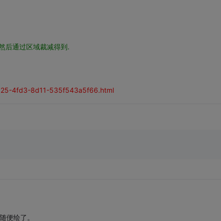
,然后通过区域裁减得到.
7a25-4fd3-8d11-535f543a5f66.html
数随便绘了。