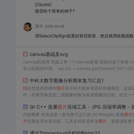
[/Quote]
能否给个简单的例子?
菜牛
2009-04-08
用SelectClipRgn设置好剪切矩形，然后就用绘图函
canvas基础及svg
canvas的使用 页面上有一个canvas标签 获取到这个标签 var canvas = decument.ElementsByTagName(“canvas”); 得到一个用于在画
布上绘图的环境。 var ctx = canvas.getContext(“2d”) //目前只支持2d 在CanvasRenderingContext2D 对象的原型链上编程，例如画一
个
扇形
C...
中科大数字图像分析期末复习汇总1
结
合您提供的课件
图片
及中科大期末考试的答题规范，这道
作：距离变换是把二值图像转换为灰度图像的过程。给定一个
p，计算它到子集 (B) 中最近点的距离。主要用途：常用于
Qt C++ 批量
图片
压缩工具 - JPG 压缩率调整 -
内容概要 本资源是一套完整可运行的 Qt Widgets 批量
图片
片
批量处理全套功能。工具支持多选单张
图片
、直接读取整个
区间压缩质量，自带锁定宽高比防拉伸变形功能；批量处理
通过Thingscloud远程控制stm32