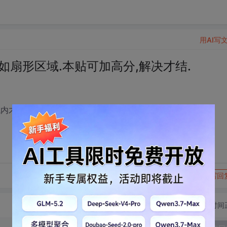
用AI写
如扇形区域.本贴可加高分,解决才结.
内才显示图片.最好有例子.
转发到动态
举报
写回
切换为时间