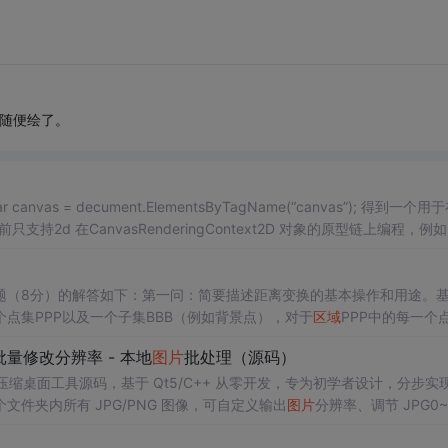
数随便绘了。
题（8分）的解答如下：第一问：简要描述距离变换的基本操作和用途。
点集PPP以及一个子集BBB（例如背景点），对于
区域
PPP中的每一个点
倒角距离匹配。
 批量修改分辨率 - 本地
图片
批处理（源码）
压缩桌面工具源码，基于 Qt5/C++ 从零开发，专为初学者设计，分步实
文件夹内所有 JPG/PNG 图像，可自定义输出
图片
分辨率、调节 JPG0~
完成后自动统计每张
图片
压缩前后文件体积，计算整体压缩缩小比例，直