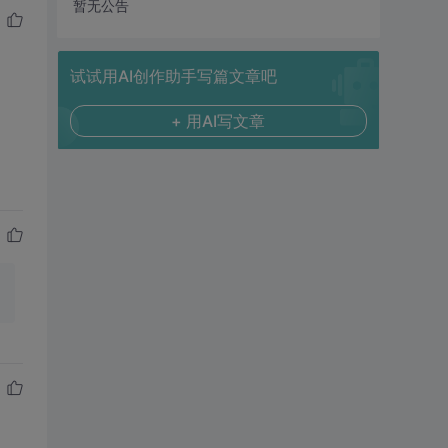
暂无公告
试试用AI创作助手写篇文章吧
+ 用AI写文章