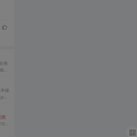
基本操
pp
现
图
100
观展