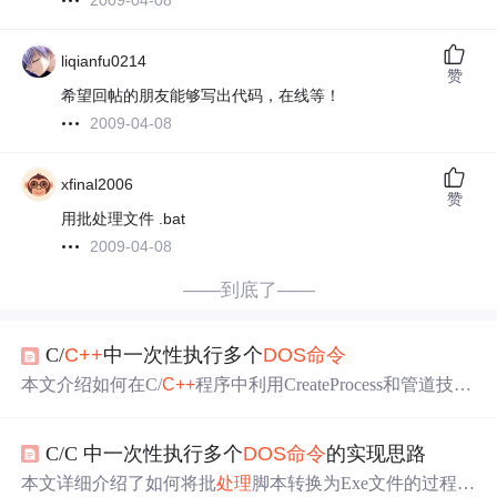
2009-04-08
liqianfu0214
赞
希望回帖的朋友能够写出代码，在线等！
2009-04-08
xfinal2006
赞
用批处理文件 .bat
2009-04-08
——到底了——
C/
C++
中一次性执行多个
DOS命令
本文介绍如何在C/
C++
程序中利用CreateProcess和管道技术
一次性执行
多条
DOS命令
。通过创建cmd子进程并使用输
入输出管道，实现类似批
处理
脚本的功能，避免传统BAT
C/C 中一次性执行多个
DOS命令
的实现思路
转EXE的安全性和保密性问题，适用于需要封装脚本命令
的场景。
本文详细介绍了如何将批
处理
脚本转换为Exe文件的过程，