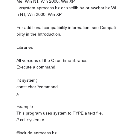
Me, Win NT, Win 2000, Win XP
_wsystem <process.h> or <stdlib.h> or <wchar.h> Wi
n NT, Win 2000, Win XP
For additional compatibility information, see Compati
bility in the Introduction.
Libraries
All versions of the C run-time libraries.
Execute a command.
int system(
const char *command
);
Example
This program uses system to TYPE a text file.
// crt_system.c
#include <process.h>