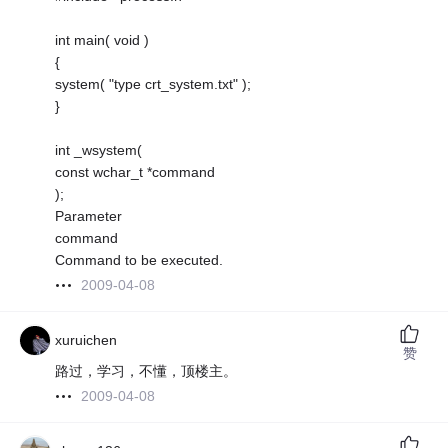
int main( void )
{
system( "type crt_system.txt" );
}
int _wsystem(
const wchar_t *command
);
Parameter
command
Command to be executed.
2009-04-08
xuruichen
赞
路过，学习，不懂，顶楼主。
2009-04-08