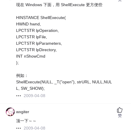
现在 Windows 下面，用 ShellExecute 更方便些
HINSTANCE ShellExecute(
HWND hwnd,
LPCTSTR lpOperation,
LPCTSTR lpFile,
LPCTSTR lpParameters,
LPCTSTR lpDirectory,
INT nShowCmd
);
例如：
ShellExecute(NULL, _T("open"), strURL, NULL,NUL
L, SW_SHOW);
2009-04-08
wxgiter
赞
顶一下～～
2009-04-08