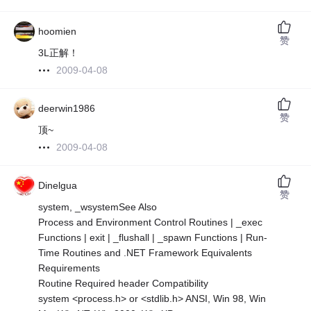
hoomien
赞
3L正解！
2009-04-08
deerwin1986
赞
顶~
2009-04-08
Dinelgua
赞
system, _wsystemSee Also
Process and Environment Control Routines | _exec
Functions | exit | _flushall | _spawn Functions | Run-
Time Routines and .NET Framework Equivalents
Requirements
Routine Required header Compatibility
system <process.h> or <stdlib.h> ANSI, Win 98, Win