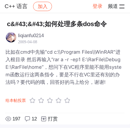
C++ 语言
登录
频道
加入
帖子详情
社区
C++ 语言
c&#43;&#43;如何处理多条dos命令
liqianfu0214
2009-04-08
比如在cmd中先输"cd c:\\Program Files\\WinRAR"进
入根目录 然后再输入“rar a -r -ep1 E:\RarFile\Debug
E:\RarFile\home”，想问下在VC程序里能不能用syste
m函数运行这两条指令，要是不行在VC里还有别的办
法吗？要代码的哦，回答好的马上给分，谢谢!
给本帖投票
197
12
打赏