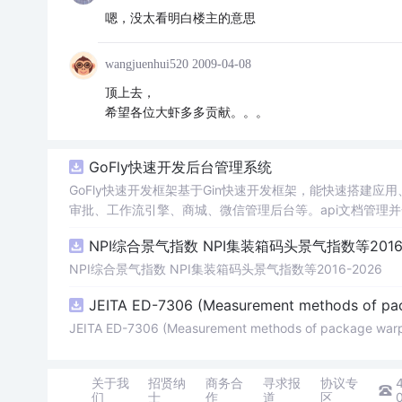
嗯，没太看明白楼主的意思
wangjuenhui520
2009-04-08
顶上去，
希望各位大虾多多贡献。。。
GoFly快速开发后台管理系统
GoFly快速开发框架基于Gin快速开发框架，能快速搭建
审批、工作流引擎、商城、微信管理后台等。api文档管理并一
e3的Arco Design的快速后台开发框架，基于JWT接口
NPI综合景气指数 NPI集装箱码头景气指数等2016-
思想，接口单层设计，开发简单，极易上手、代码可读性和
小。
NPI综合景气指数 NPI集装箱码头景气指数等2016-2026
JEITA ED-7306 (Measurement methods of pa
JEITA ED-7306 (Measurement methods of package war
关于我
招贤纳
商务合
寻求报
协议专
们
士
作
道
区