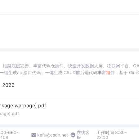
应用、框架底层完善、丰富代码仓插件、快速开发数据大屏、物联网平台、O
键生成api接口代码，一键生成 CRUD前后端代码丰富
组
件，基于 Gin和
验证和Auth验证的权限管理系统,附件管理系统，天生支持saas架构。本着大
2026
可维护性好、得益于Go优秀性能框架性能和并发都很优秀、需要硬件资源
ckage warpage).pdf
page).pdf
400-660-
在线客
工作时间 8:30-
kefu@csdn.net
0108
服
22:00