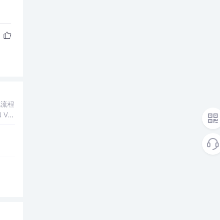
A流程
 Vu
道至简
很