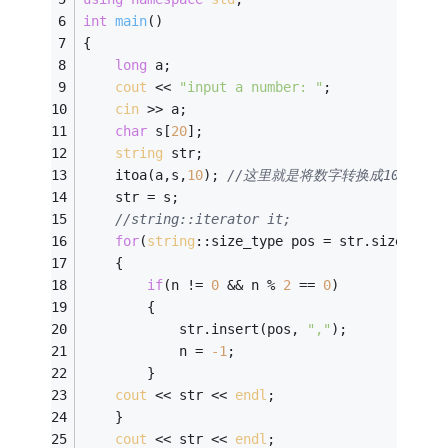
int
main
()
{ 
long
 a;
cout
 << 
"input a number: "
;
cin
 >> a;
char
 s[
20
];
string
 str;
	itoa(a,s,
10
); 
//这里就是将数字转换成10进制数
	str = s;
//string::iterator it;
for
(
string
::size_type pos = str.size()
-1
,
	{
if
(n != 
0
 && n % 
2
 == 
0
)
		{
			str.insert(pos, 
","
);
			n = 
-1
;
		}
cout
 << str << 
endl
;
	}
cout
 << str << 
endl
;