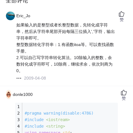
全部评论
Eric_Jo
赞
如果输入的是整型或者长整型数据，先转化成字符
串，然后从字符串尾部开始每隔三位插入','字符，输出
字符串即可。
整型数据转化字符串：1.有函数itoa等。可以查找函数
手册。
2.可以自己写字符串转化算法。10除输入的整数，余
数转化成字符即可，10除商，继续求余，依次到商为
0。
2009-04-08
donle1000
赞
#
pragma
warning
(disable:4786)
#
include
<iostream>
#
include
<string>
using
namespace
std
; 