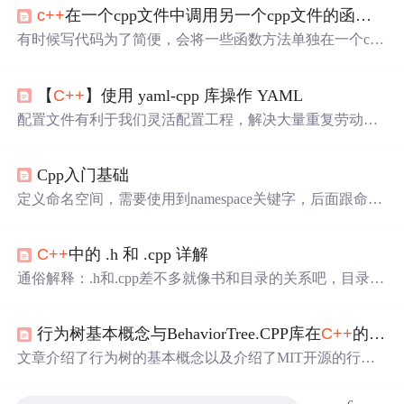
c++
在一个cpp文件中调用另一个cpp文件的函数的两种方法
有时候写代码为了简便，会将一些函数方法单独在一个cpp
的源文件中定义，然后在另一个源文件中需要用到自定义
的函数时直接调用就可以了！学过
c++
的人可能最熟悉的
【
C++
】使用 yaml-cpp 库操作 YAML
方法还是利用头文件来进行调用，其实还有一种c语言当中
的方法一般情况下同样可以适用与
c++
中！ 方法1：创建头
配置文件有利于我们灵活配置工程，解决大量重复劳动，
文件 举个简单的例子： 首先创建一个method.h头文件，声
也方便调试。YAML 是一种人类可读的数据序列化格式，
明一个求最大值的函数max(int x,int y)，然后再创建一个同
它使用缩进和特定的符号来表示数据结构。在本文中，我
名的源文件method.cpp，在该文件中实现函数max(int x,int
Cpp入门基础
们将详细介绍如何在
C++
中使用yaml-cpp库来解析和生成
y)的功能。代码如下： //metho
YAML 格式的数据。
定义命名空间，需要使⽤到namespace关键字，后⾯跟命名
空间的名字，然后接⼀对{}即可，{}中 即为命名空间的成
员。命名空间中可以定义变量/函数/类型等。namespace本
C++
中的 .h 和 .cpp 详解
质是定义出⼀个域，这个域跟全局域各⾃独⽴，不同的域
可以定义同名变量，所以下 ⾯的rand不在冲突了。
C++
中
通俗解释：.h和.cpp差不多就像书和目录的关系吧，目录中
域有函数局部域，全局域，命名空间域，类域；域影响的
对书中的章节和内容进行简单表示，真正的实现是在书里
是编译时语法查找⼀个变量/函数/ 类型出处(声明或定义)的
面的。 一般的数据，数据结构，接口，还有类的定义放在.
逻辑，所有有了域隔离，名字冲突就解决了。
行为树基本概念与BehaviorTree.CPP库在
C++
的代码实现
h文件中，可以叫他们头文件，可以#include 到别的文件
中。功能实现一般都放在具体的.cpp文件中，这样方便文
文章介绍了行为树的基本概念以及介绍了MIT开源的行为
件管理，节约时间，提高效率。 你完全可以把功能实现一
树实现库——BehaviorTree.CPP的使用，包含部分
C++
的代
并放在.h文件中，也可以#include一个.cpp文件到另一个源
码实现