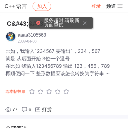
C++ 语言
登录
频道
加入
帖子详情
社区
C++ 语言
服务超时,请刷新
C&#43;&#43;
页面重试
aaaa3105563
2009-04-08
比如，我输入1234567 要输出1，234，567
就是 从后面开始 3位一个逗号
在比如 我输入123456789 输出 123，456，789
再顺便问一下 整形数据应该怎么转换为字符串 ···
给本帖投票
77
6
打赏