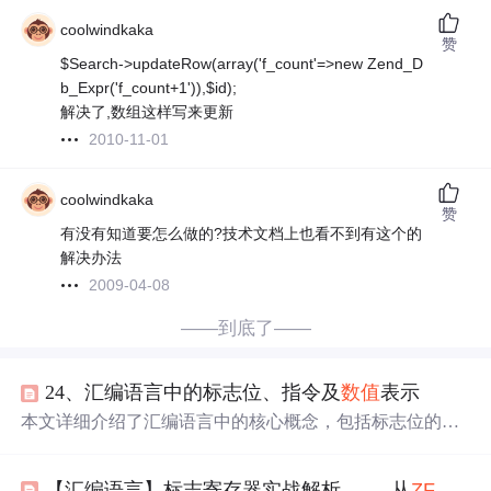
coolwindkaka
赞
$Search->updateRow(array('f_count'=>new Zend_D
b_Expr('f_count+1')),$id);
解决了,数组这样写来更新
2010-11-01
coolwindkaka
赞
有没有知道要怎么做的?技术文档上也看不到有这个的
解决办法
2009-04-08
——到底了——
24、汇编语言中的标志位、指令及
数值
表示
本文详细介绍了汇编语言中的核心概念，包括标志位的作
用及其变化规则、INC和DEC指令的使用、条件跳转对程
序流程的控制、有符号和无符号
数值
的区别以及补码表示
【汇编语言】标志寄存器实战解析 —— 从
ZF
到O
法。同时，通过实际代码示例，展示了如何在SASM调试