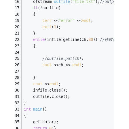
ofstream 
outfile
(
"file.txt"
)
;
//output dat
if
(!outfile) 
	{
cerr
 <<
"error"
 <<
endl
; 
exit
(
1
); 
	} 
while
(infile.getline(ch,
80
)) 
//读取长度
	{ 
//outfile.put(ch); 
cout
 <<ch << 
endl
; 
	} 
cout
 <<
endl
; 
	infile.close(); 
	outfile.close();
} 
int
main
()
{ 
	get_data(); 
return
0
;}