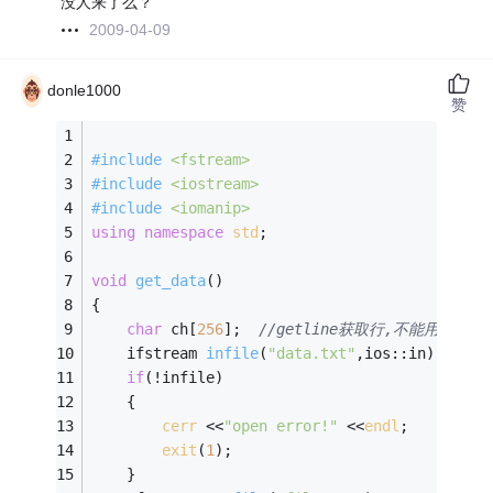
没人来了么？
2009-04-09
donle1000
赞
#
include
<fstream>
#
include
<iostream>
#
include
<iomanip>
using
namespace
std
; 
void
get_data
()
{
char
 ch[
256
];  
//getline获取行,不能用单个
ifstream 
infile
(
"data.txt"
,ios::in)
;
//inp
if
(!infile) 
	{
cerr
 <<
"open error!"
 <<
endl
; 
exit
(
1
); 
	} 