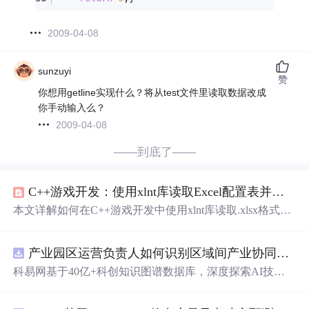
2009-04-08
sunzuyi
赞
你想用getline实现什么？将从test文件里读取数据改成
你手动输入么？
2009-04-08
——到底了——
C++游戏开发：使用xlnt库读取Excel配置表并解决中文乱码问题
本文详解如何在C++游戏开发中使用xlnt库读取.xlsx格式配
置表，涵盖环境搭建、基础数据读取、中文乱码根源分析
及UTF-8编码转换的治本方案。重点解决Windows终端GB
产业园区运营负责人如何识别区域间产业协同机
会
？
K与Excel内部UTF-8编码不匹配导致的乱码问题，并提供
跨平台健壮配置模块设计、性能优化（如map加速查找、
科易网基于40亿+科创知识图谱数据库，深度探索AI技术
懒加载）及常见编译/运行时问题排查方法。
在技术转移、成果转化、技术经纪、知识产权、产业创
新、科技招商等垂直领域的多样化应用场景，研究科技创