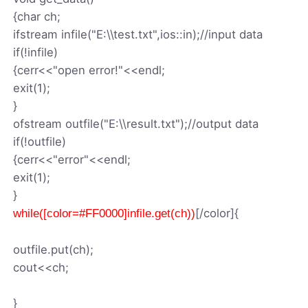
{char ch;
ifstream infile("E:\\test.txt",ios::in);//input data
if(!infile)
{cerr<<"open error!"<<endl;
exit(1);
}
ofstream outfile("E:\\result.txt");//output data
if(!outfile)
{cerr<<"error"<<endl;
exit(1);
}
[/color]{
while([color=#FF0000]infile.get(ch))
outfile.put(ch);
cout<<ch;
}