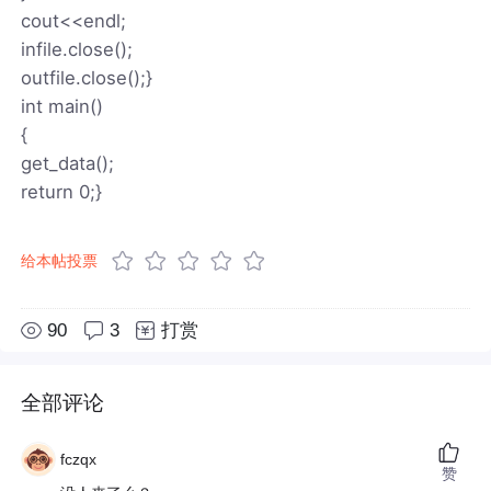
cout<<endl;
infile.close();
outfile.close();}
int main()
{
get_data();
return 0;}
给本帖投票
90
3
打赏
全部评论
fczqx
赞