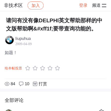
非技术区
登录
频道
加入
帖子详情
社区
非技术区
请问有没有像DELPHI英文帮助那样的中
文版帮助啊&#xff1f;要带查询功能的。
liupuhua
2009-04-09
如题！
给本帖投票
84
10
打赏
全部评论