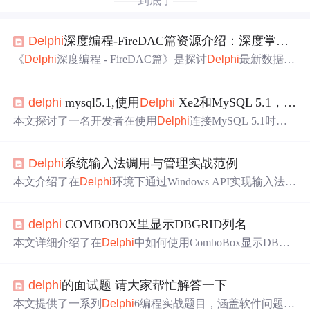
——到底了——
Delphi
深度编程-FireDAC篇资源介绍：深度掌握
Del
《
Delphi
深度编程 - FireDAC篇》是探讨
Delphi
最新数据库
开发技术FireDAC的权威指南。本书
英文
呈现，解析其核
心概念、高级
功能
与应用场景。适合不同水平开发者，能
delphi
mysql5.1,使用
Delphi
Xe2和MySQL 5.1，如何从
助其掌握FireDAC，提升数据库开发技能。
本文探讨了一名开发者在使用
Delphi
连接MySQL 5.1时遇
到的问题，
查询
结果返回“????...”字符。作者详细解释了设
置UTF-8字符集的过程，以及为何即使设置了仍然无法正
Delphi
系统输入法调用与管理实战范例
确显示非
英文
字符。文章还提到了
Delphi
与MySQL的数据
类型映射，并给出了可能的解决方案，包括检查数据存储
本文介绍了在
Delphi
环境下通过Windows API实现输入法调
编码和驱动程序设置。
用与管理的方法，涵盖获取当前输入法名称、枚举所有输
入法、切换全角/半角模式、中
英文
标点切换及输入状态监
delphi
COMBOBOX里显示DBGRID列名
控等内容。文章提供了详细的代码示例和实际应用场景，
帮助
开发者提升软件的多语言支持能力与用户体验。
本文详细介绍了在
Delphi
中如何使用ComboBox显示DBGri
d的列名，并提供了具体的实现代码。通过两个实例，展示
了如何在下拉框中动态添加数据库字段名，包括
英文
字段
delphi
的面试题 请大家帮忙解答一下
名和中文显示的方法。
本文提供了一系列
Delphi
6编程实战题目，涵盖软件问题解