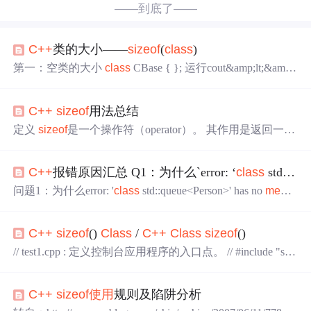
——到底了——
C++
类的大小——
sizeof
(
class
)
第一：空类的大小
class
CBase { }; 运行cout&amp;lt;&amp;l
t;&quot;
sizeof
(CBase)=&quot;&amp;lt;&amp;lt;
sizeof
(CBase)
&amp;lt;&amp;lt;endl; 输出
sizeof
(CBase)=1； 为什么空的什
C++
sizeof
用法总结
么都没有是1呢？ 先了解一个概念：类的实例化，所谓类
的实例化就是在内存中分配一块地址，每个实例在内存中
定义
sizeof
是一个操作符（operator）。 其作用是返回一个
都有独一无二的地址。同样空类也会被实例
对象(包括变量和表达式，将转换为对相应类型)或类型所
占的内存字节数。注意
sizeof
是右结合操作符，在编译时
C++
报错原因汇总 Q1：为什么`error: ‘
class
std::queue＜Person＞‘ has no
计算。 语法
sizeof
有三种语法形式：
sizeof
(type_name); //
sizeof
(类型)
sizeof
(object); //
sizeof
(对象)
sizeof
object; ...
问题1：为什么error: '
class
std::queue<Person>' has no
memb
er
named 'pop_back? 问题 #include <queue> #include <string>
#include <stack> #include <iostream> using namespace std;
cla
C++
sizeof
()
Class
/
C++
Class
sizeof
()
ss
Person { public: Person():m_name("null"), m_age
// test1.cpp : 定义控制台应用程序的入口点。 // #include "std
afx.h" #include "iostream" using namespace std;
class
A {};
cl
ass
A1: public A {};
class
B { bool a; int b; public: void print()
C++
sizeof
使用
规则及陷阱分析
{ cout<<"print