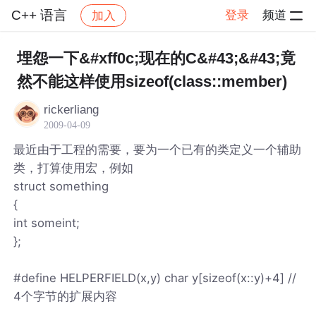
C++ 语言
登录
频道
加入
帖子详情
社区
C++ 语言
埋怨一下&#xff0c;现在的C&#43;&#43;竟
然不能这样使用sizeof(class::member)
rickerliang
2009-04-09
最近由于工程的需要，要为一个已有的类定义一个辅助
类，打算使用宏，例如
struct something
{
int someint;
};
#define HELPERFIELD(x,y) char y[sizeof(x::y)+4] //
4个字节的扩展内容