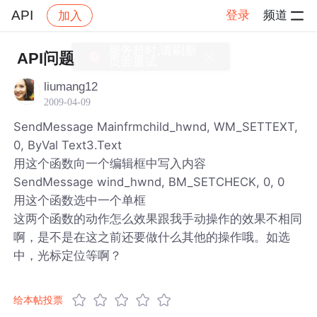
API
登录
频道
加入
帖子详情
社区
API
服务超时,请刷新
API问题
页面重试
liumang12
2009-04-09
SendMessage Mainfrmchild_hwnd, WM_SETTEXT,
0, ByVal Text3.Text
用这个函数向一个编辑框中写入内容
SendMessage wind_hwnd, BM_SETCHECK, 0, 0
用这个函数选中一个单框
这两个函数的动作怎么效果跟我手动操作的效果不相同
啊，是不是在这之前还要做什么其他的操作哦。如选
中，光标定位等啊？
给本帖投票