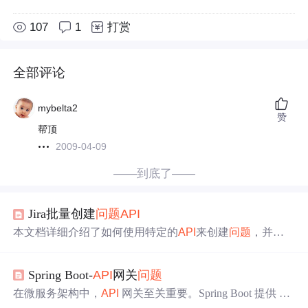
107
1
打赏
全部评论
mybelta2
赞
帮顶
2009-04-09
——到底了——
Jira批量创建
问题
API
本文档详细介绍了如何使用特定的
API
来创建
问题
，并通
过示例展示了如何处理
问题
创建过程中的成功与失败情
况。该
API
接受
问题
字典列表作为参数，并返回包含状
Spring Boot-
API
网关
问题
态、错误信息、
问题
关键字和id以及输入字段的
问题
字典
列表。
在微服务架构中，
API
网关至关重要。Spring Boot 提供 Spr
ing Cloud Gateway 和 Netflix Zuul 实现
API
网关。实际开发