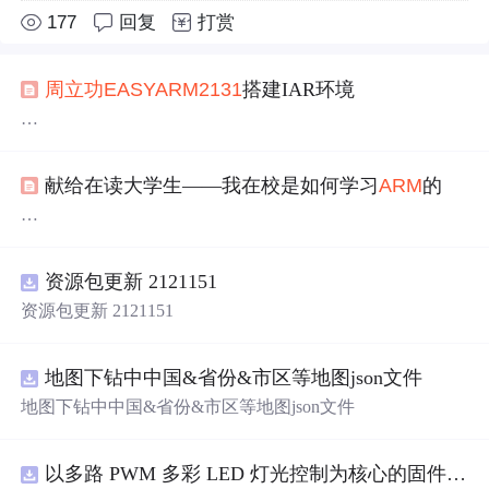
177
回复
打赏
周
立功
EASY
ARM
2131
搭建IAR环境
最近开始搞
ARM
7了，程序员的蹉跎就在这里，永远有学
不完的东东，永远有打不完的DOTA。
献给在读大学生——我在校是如何学习
ARM
的
现在手上有一块儿
周
版的
EASY
ARM
2131
，
开发
环境是A
DS1.2的，个人装好ADS1.2后发现，ADS的编辑环境太烂
博主推荐意见
了（个人观点，可能是VS用多了，看嵌入式的
开发
环境没
资源包更新 2121151
此文出自：纵横芯际—我的
ARM
我的Cortex博客，此博
几个好的）。网上简要搜了一下，很多人说，外国人都在
客的作者不是一个人，而是由上百人的团队所组成的，他
资源包更新 2121151
用IAR，keil之类的编译环境，只要愚昧的国人还在用AD
们是一群从事
ARM
嵌入式系统应用技术支持和
开发
，具有
S，所以情急之下，下了一个IAR环境。结果发现还挺好
团队奋斗精神、无私奉献精神和积极向上的热血青年。其
用，把过程简要说一下。
中的博文一定来源于大家的需求和实践经验，肯定精品迭
地图下钻中中国&省份&市区等地图json文件
出，敬请大家关注。
地图下钻中中国&省份&市区等地图json文件
我是西安邮电学院第一期
周
立功
“3+1”创新教育实验班毕
业的一名学员，现就职于广州致远电子有限公司。想就借
以多路 PWM 多彩 LED 灯光控制为核心的固件方案，基于 PADAUK PMS 系列单片机