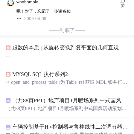
wonhomple
赞
哦！对了，忘记了！多谢各位
2009-04-09
——到底了——
虚数的本质 | 从旋转变换到复平面的几何直观
…
MYSQL SQL 执行系列2
-> open_and_process_table (为 Table_ref 获取 MDL 锁并打开
表或视图)｜-> open_table (对于基表)-> open_table (对于基
表)所以open_table是真正打开一个的地方（视图、派生
（共88页PPT）地产项目1月暖场系列中式国风活动策划方案.pptx
表、临时表有其他处理函数）。是 MySQL 服务器中的核
心分发函数。它接收已经解析并填充好的LEX结构（语法
（共88页PPT）地产项目1月暖场系列中式国风活动策划方
树），根据的值（如等），调用相应的内部处理函数完成
案.pptx
实际的数据操作、元数据变更或管理命令。该函数位于之
后，是查询执行流程的最终入口。
车辆控制基于H∞控制器与鲁棒线性二次调节器RLQR的铰接式重型车辆的稳健路径跟踪控制研究（Matlab代码实现）