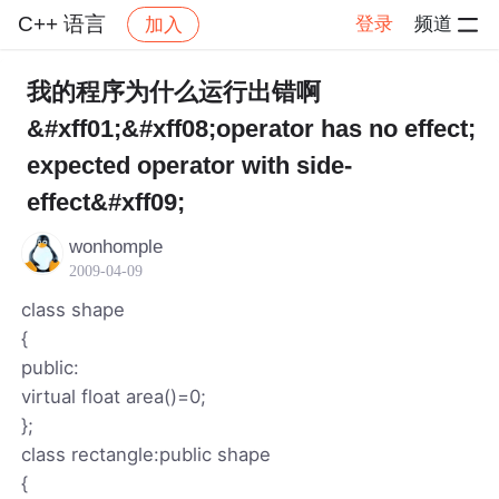
C++ 语言
登录
频道
加入
帖子详情
社区
C++ 语言
我的程序为什么运行出错啊
&#xff01;&#xff08;operator has no effect;
expected operator with side-
effect&#xff09;
wonhomple
2009-04-09
class shape
{
public:
virtual float area()=0;
};
class rectangle:public shape
{