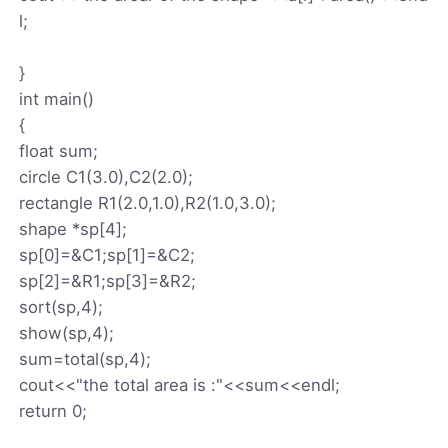
l;
}
int main()
{
float sum;
circle C1(3.0),C2(2.0);
rectangle R1(2.0,1.0),R2(1.0,3.0);
shape *sp[4];
sp[0]=&C1;sp[1]=&C2;
sp[2]=&R1;sp[3]=&R2;
sort(sp,4);
show(sp,4);
sum=total(sp,4);
cout<<"the total area is :"<<sum<<endl;
return 0;