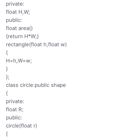
private:
float H,W;
public:
float area()
{return H*W;}
rectangle(float h,float w)
{
H=h,W=w;
}
};
class circle:public shape
{
private:
float R;
public:
circle(float r)
{