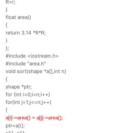
R=r;
}
float area()
{
return 3.14 *R*R;
}
};
#include <iostream.h>
#include "area.h"
void sort(shape *a[],int n)
{
shape *ptr;
for (int i=0;i<n;i++)
for(int j=1;j<=n;j++)
{
a[i]->area() > a[j]->area();
ptr=a[i];