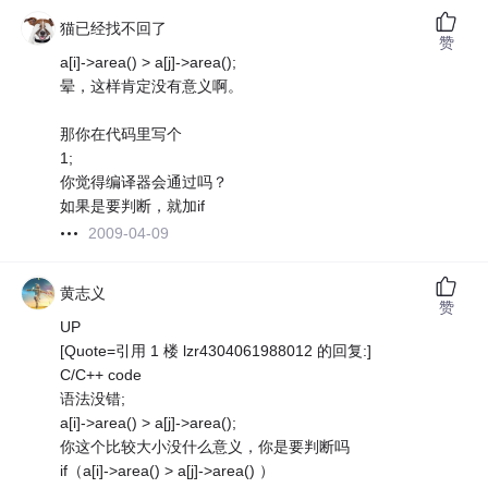
猫已经找不回了
赞
a[i]->area() > a[j]->area();
晕，这样肯定没有意义啊。
那你在代码里写个
1;
你觉得编译器会通过吗？
如果是要判断，就加if
2009-04-09
黄志义
赞
UP
[Quote=引用 1 楼 lzr4304061988012 的回复:]
C/C++ code
语法没错;
a[i]->area() > a[j]->area();
你这个比较大小没什么意义，你是要判断吗
if（a[i]->area() > a[j]->area() ）