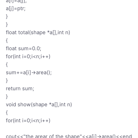
a[i]=a[j];
a[j]=ptr;
}
}
float total(shape *a[],int n)
{
float sum=0.0;
for(int i=0;i<n;i++)
{
sum+=a[i]->area();
}
return sum;
}
void show(shape *a[],int n)
{
for(int i=0;i<n;i++)
cout<<"the arear of the shape"<<a[i]->area()<<end