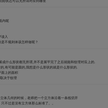
初始状态可以无所谓对应到哪里
面内呢
序读入
但是不规则体该怎样做呢？
展成什么形状都无所谓,并不是展平完了之后就能和纹理对应上的.
的,有可能是圆的,我想是什么形状的就是什么形状的.
平面上的面积
是取决于纹理
学立体几何的时候，老师把一个立方体沿着一条线切开
，只不过是没有立方体那么标准了。。