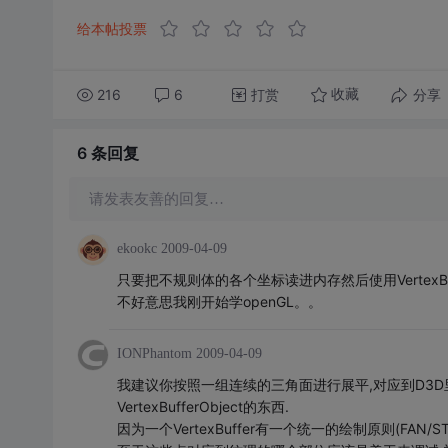
给本帖投票
216
6
打赏
分享
收藏
6 条
回复
请发表友善的回复…
ekookc
2009-04-09
只要把不规则体的各个坐标读进内存然后使用VertexBuf
不好意思我刚开始学openGL。。
IONPhantom
2009-04-09
我建议你按照一组连续的三角面进行展平,对应到D3D里面也
VertexBufferObject的东西.
因为一个VertexBuffer有一个统一的绘制原则(FAN/ST