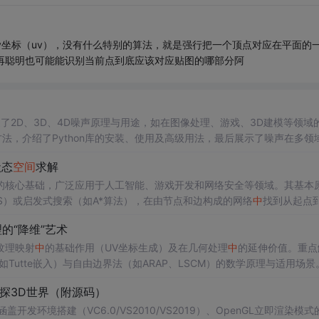
y坐标（uv），没有什么特别的算法，就是强行把一个顶点对应在平面的
再聪明也可能能识别当前点到底应该对应贴图的哪部分阿
述了2D、3D、4D噪声原理与用途，如在图像处理、游戏、3D建模等领域
ty参数调整方法，介绍了Python库的安装、使用及高级用法，最后展示了噪声在多领
状态
空间
求解
的核心基础，广泛应用于人工智能、游戏开发和网络安全等领域。其基本
S）或启发式搜索（如A*算法），在由节点和边构成的网络
中
找到从起点
中
，迷宫类题目巧妙地将路径搜索与程序分析相结合，要求选手从混淆的
的“降维”艺术
构，并自动求解通关路径。这类题目不仅考察算法实现能力，更考验对程序
纹理映射
中
的基础作用（UV坐标生成）及在几何处理
中
的延伸价值。重点
utte嵌入）与自由边界法（如ARAP、LSCM）的数学原理与适用场景
细节迁移和物理仿真等高级应用，强调参数化作为三维几何与
二维
数据间核心
初探3D世界（附源码）
开发环境搭建（VC6.0/VS2010/VS2019）、OpenGL立即渲染模式