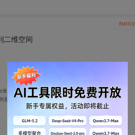
用AI写
到二维空间
z坐标
的是为了确定不规则体各个平面的uv纹理坐标