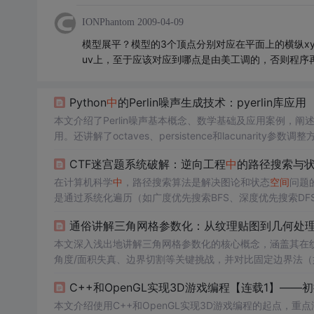
IONPhantom
2009-04-09
模型展平？模型的3个顶点分别对应在平面上的横纵x
uv上，至于应该对应到哪点是由美工调的，否则程序
Python
中
的Perlin噪声生成技术：pyerlin库应用
本文介绍了Perlin噪声基本概念、数学基础及应用案例，阐
用。还讲解了octaves、persistence和lacunari
应用实践。
CTF迷宫题系统破解：逆向工程
中
的路径搜索与
在计算机科学
中
，路径搜索算法是解决图论和状态
空间
问题
是通过系统化遍历（如广度优先搜索BFS、深度优先搜索DF
标点的可行路径。在网络安全竞赛（CTF）的逆向工程挑战
通俗讲解三角网格参数化：从纹理贴图到几何处理
制数据或动态生成的程序
中
，逆向提取出隐含的“地图”结
局、数据结构和状态机
本文深入浅出地讲解三角网格参数化的核心概念，涵盖其在
角度/面积失真、边界切割等关键挑战，并对比固定边界法（如T
合Blender实操说明UV展开流程，并拓展至重网格化、
C++和OpenGL实现3D游戏编程【连载1】——
的技术地位。
本文介绍使用C++和OpenGL实现3D游戏编程的起点，重点涵盖