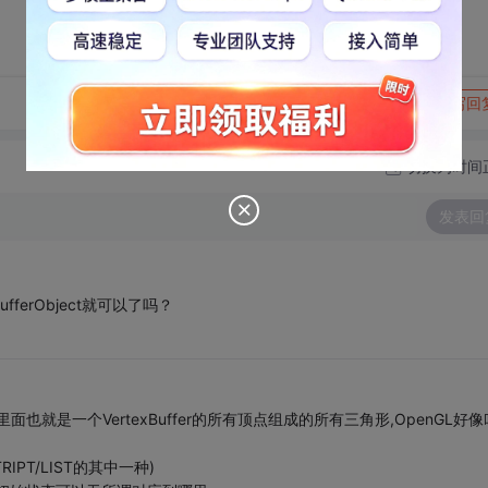
转发到动态
举报
写回
切换为时间
发表回
ferObject就可以了吗？
就是一个VertexBuffer的所有顶点组成的所有三角形,OpenGL好像
RIPT/LIST的其中一种)