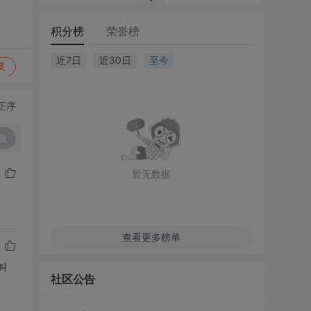
积分榜
荣誉榜
近7日
近30日
至今
复
正序
复
暂无数据
查看更多榜单
叫
社区公告