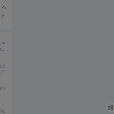
一个
的应
域的
原理
到目
二进
内存布
解析
。结
桥梁
的选