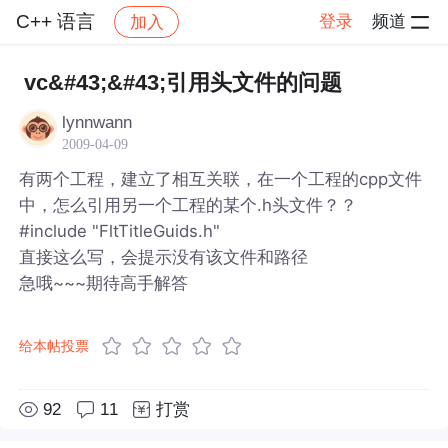
C++ 语言
登录
频道
加入
帖子详情
社区
C++ 语言
vc&#43;&#43;引用头文件的问题
lynnwann
2009-04-09
有两个工程，建立了相互关联，在一个工程的cpp文件
中，怎么引用另一个工程的某个.h头文件？？
#include "FltTitleGuids.h"
直接这么写，会提示没有该文件和路径
急哦~~~期待高手解答
给本帖投票
92
11
打赏