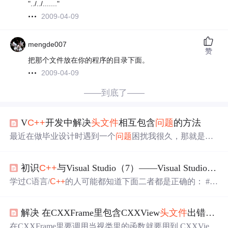
"../../......."
2009-04-09
mengde007
赞
把那个文件放在你的程序的目录下面。
2009-04-09
——到底了——
V
C++
开发中解决
头文件
相互包含
问题
的方法
最近在做毕业设计时遇到一个
问题
困扰我很久，那就是
头
文件
互相包含的
问题
，从网上搜了一下，找到很多有益的
启示，总结一下。 所谓超前
引用
是指一个类型在定义之
初识
C++
与Visual Studio（7）——Visual Studio2017
前就被用来定义变量和声明函数。 一般情况下，C/
C++
要求所有的类型必须在使用前被定义，但是在一些特殊情
学过C语言/
C++
的人可能都知道下面二者都是正确的： #in
况下，这种要求无法满足，例如，在类CMyView中保留了
clude <iostream> #include "iostream" 但是在使用Visual Studio
一个非模式对话框对象指针，该对象用于显示/修改一些信
当你在<>中间输入ios的时候，vs会给你推荐符合这个前缀
息。为了实现对话框
解决 在CXXFrame里包含CXXView
头文件
出错的
问
的
头文件
，如下： 如果你用的是“”，VS则不会给你推荐“i
ostream”。 所以
问题
来了：是什么决定VS在哪个路径下搜
在CXXFrame里要调用当视类里的函数就要用到 CXXView