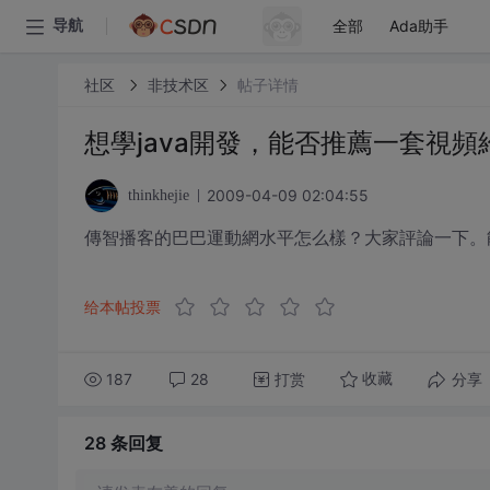
全部
Ada助手
导航
社区
非技术区
帖子详情
想學java開發，能否推薦一套視頻
2009-04-09 02:04:55
thinkhejie
傳智播客的巴巴運動網水平怎么樣？大家評論一下。
给本帖投票
187
28
打赏
分享
收藏
28 条
回复