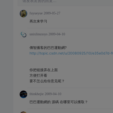
请发表友善的回复…
fuyueyue
2009-05-27
再次来学习
unixlinuxsys
2009-04-10
傳智播客的巴巴運動網?
http://topic.csdn.net/u/20080925/10/e35e0d7d
你把链接弄在上面
方便打开看
要不怎么给你意见呢？
thinkhejie
2009-04-10
巴巴運動網的 源碼 在哪里可以獲取？