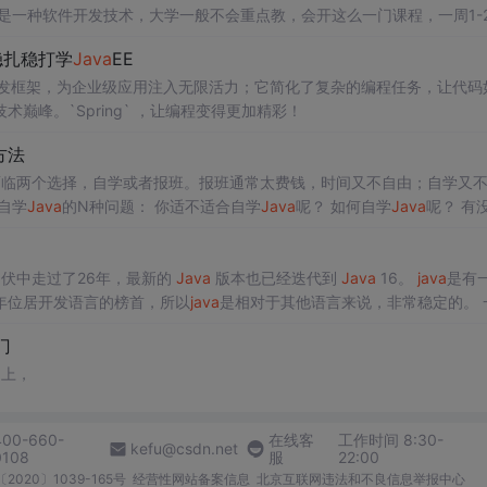
是一种软件开发技术，大学一般不会重点教，会开这么一门课程，一周1-
个
Java
培训班学习。 大学计算机与技术专业会开设计算机软硬件技术基础、Li
，稳扎稳打学
Java
EE
片机原理与技术、计算机网络原理、工程经济、高级语言汇编、VB. net
大的开发框架，为企业级应用注入无限活力；它简化了复杂的编程任务，让代码
峰。`Spring` ，让编程变得更加精彩！
方法
面临两个选择，自学或者报班。报班通常太费钱，时间又不自由；自学又
文将解答你自学
Java
的N种问题： 你适不适合自学
Java
呢？ 如何自学
Java
呢？ 有
？ …… 以上问题，课程中我都会呕心给你梳理答案，赶快开始学习吧。 
惑和疑虑，不清楚自己是否适合自学
Java
。下面我们来做个测验
伏中走过了26年，最新的
Java
版本也已经迭代到
Java
16。
java
是有
年位居开发语言的榜首，所以
java
是相对
乎涵盖了目前市面上所有的软硬件，
java
几乎是万能的，你能想到的，
java
门
但不可否认）。 web开发：能做大型的互联网网站如，京东，
不上，
400-660-
在线客
工作时间 8:30-
kefu@csdn.net
0108
服
22:00
2020〕1039-165号
经营性网站备案信息
北京互联网违法和不良信息举报中心