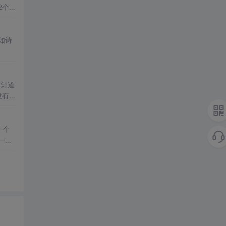
2个
如诗
不知道
没有
什么
一个
于其他语言来说，非常稳定的。 一、
基本