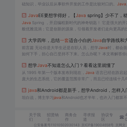
础知识，毕业以后从事软件开发的工作是比较对口的。
Java
课时，教学内容相当有限算入门级别，想深入学习建议再报
Java
EE要想学得好，【
Java
spring】少不了
nux操作系统、数据库系统SQL、数据结构与C程序设计、单
Java
Spring ，开启编程新时代的神奇钥匙！ 它是强
般优雅流淌；它是创新的源泉，引领着开发者们走向更高的技术巅
大学四年，总结
一套
适合小白的
Java
自学路线和
前言篇 无论你是大学生还是在职人员，想学
Java
时，都会
如何下手，担心自己坚持不下来。怎么办呢？ 本
靠谱的
Java
自学资料推荐？ 怎样让自己看到进步，坚持下来
想学
Java
不知道怎么入门？看看这里就懂了
人适合自学
Java
在自学前你可能会因为自身的条件有很多困
从 1995 年第一个版本发布到现在，
Java
语言已经在跌宕起
庞大的生态系统，它的覆盖范围非常广，而且已经连续十几
JAVA
的市场
java
有非常广泛的应用市场，它的生态系统几
java
和Android都是新手，想学Android，怎样入
都能实现（虽然吹的有点大，
坦白说，博主学习
java
和Android也才半年，也许入门都算
关于我
招贤纳
商务合
寻求报
协议专
们
士
作
道
区
公安备案号11010502030143
京ICP备19004658号
京网文〔