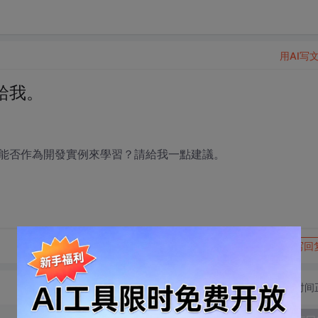
用AI写
給我。
能否作為開發實例來學習？請給我一點建議。
转发到动态
举报
写回
切换为时间