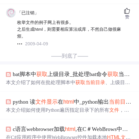
「已注销」
赞
枚举文件的例子网上有很多。
之后生成html，则需要相应算法或库，不然自己做很麻
烦。
2009-04-09
——到底了——
bat脚本中
获取
上级目录_批处理bat命令
获取
当前盘符和
本文介绍了如何在批处理脚本中
获取
当前目录
、上级目录
以及上上级目录的方法，包括利用符号“..”和批处理变量%
cd%，并提供了相关代码示例，帮助读者理解并实现批处
python 读
文件
显示
在
html
中_python输出
当前目录
下i
理中
获取
目录路径的功能。
本文介绍如何使用Python遍历指定目录下的所有
文件
，并
将.txt
文件
转换为特定格式。此外，还介绍了如何利用Pytho
n内置模块搭建简易Web服务器，并在浏览器中进行访问。
c语言webbrowser加载
html
,在C＃WebBrows中加载本地
在C#应用程序中使用WebBrowser控件加载本地
HTML
文件