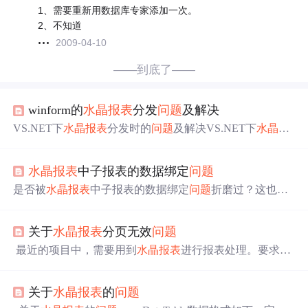
1、需要重新用数据库专家添加一次。
2、不知道
2009-04-10
——到底了——
winform的
水晶报表
分发
问题
及解决
VS.NET下
水晶报表
分发时的
问题
及解决VS.NET下
水晶报
表
分发时的
问题
及解决2003-03-27· ·尚纯··Yesky一、载入报
表时报错 千辛万苦,总算作完了程序,报表在开发机器
水晶报表
中子报表的数据绑定
问题
上测试一切正常,做安装项目,生成后兴冲冲的拿到客户机上
去试验，晕，载入报表时却报错（如图1），怎么会???仔
是否被
水晶报表
中子报表的数据绑定
问题
折磨过？这也是
细检查了程序代码,实在没有任何错误,看来
问题
出在
我另一文章所说的
问题
http://www.cnblogs.com/haozidong/arc
hive/2004/10/20/54489.html你可以通过单独用代码绑定子报
关于
水晶报表
分页无效
问题
表来解决这个
问题
。string sConnectionString = Configuration
Settings.AppSettings["dbCommISMS"];
最近的项目中，需要用到
水晶报表
进行报表处理。要求报
表字段可动态设置，依据用户定义的需要进行字段显示。
基本功能已经可以实行，但最后通过实际数据测试的时候
关于
水晶报表
的
问题
发现，如下
问题
：在数据量达到分页为三页以上后，
水晶
报表
自带的分页功能无效了。即，第一页、第二页正常，