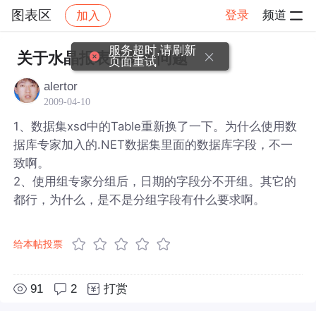
图表区
登录
频道
加入
帖子详情
社区
图表区
服务超时,请刷新
关于水晶报表的两个问题
页面重试
alertor
2009-04-10
1、数据集xsd中的Table重新换了一下。为什么使用数
据库专家加入的.NET数据集里面的数据库字段，不一
致啊。
2、使用组专家分组后，日期的字段分不开组。其它的
都行，为什么，是不是分组字段有什么要求啊。
给本帖投票
91
2
打赏