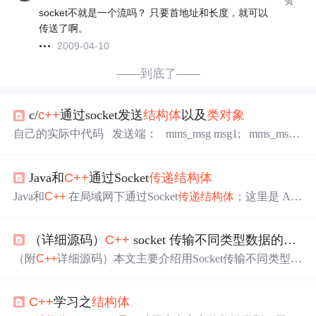
socket不就是一个流吗？ 只要首地址和长度，就可以
传送了啊。
2009-04-10
——到底了——
c/
c++
通过socket发送
结构体
以及
类
对象
自己的实际中代码 发送端： mms_msg msg1; mms_msg_
header msgH1; msgH1.devHandleNum = 8; msg1.msgHeade
r = msgH1; send(serConn, (char*)&msg1, sizeof(mms_msg),
Java和
C++
通过Socket
传递
结构体
0); // sizeof(mms_msg) 这个注意，不是strl
Java和
C++
在局域网下通过Socket
传递
结构体
；这里是 AN
DROID 端代码，包括
结构体
解析以及
结构体
打包发送；
（详细源码）
C++
socket 传输不同类型数据的四种方式
（附
C++
详细源码）本文主要介绍用Socket传输不同类型的
数据四种方式①
结构体
②
类
对象
③Protobuf序列化④Json序
列化
C++
学习之
结构体