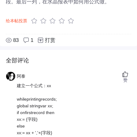
段。最后一列，在水晶报表中如何用公式做。
给本帖投票
83
1
打赏
全部评论
阿泰
赞
建立一个公式：xx
whileprintingrecords;
global stringvar xx;
if onfirstrecord then
xx:= {字段}
else
xx:= xx + ','+{字段}