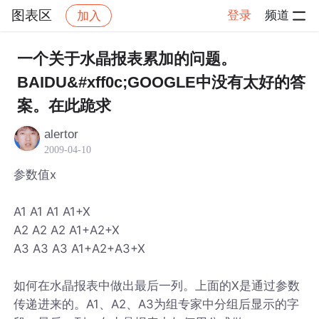
图表区
登录
频道
加入
帖子详情
社区
图表区
一个关于水晶报表累加的问题。
BAIDU&#xff0c;GOOGLE中没有太好的答
案。在此跪求
alertor
2009-04-10
参数值x
A1 A1 A1 A1+X
A2 A2 A2 A1+A2+X
A3 A3 A3 A1+A2+A3+X
如何在水晶报表中做出最后一列。上面的X是通过参数
传递进来的。A1、A2、A3为组专家中分组后显示的字