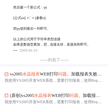
然后建一个新公式：yy
{公式xx} +',' + {参数x}
把yy放到最后一列即可。
以上的公式用于字符串类型连接
如果是数值型累加，把 , 连接去掉，直接加和即可。
2009-04-10
——到底了——
vs2005
水晶报表
WEB打印
问题
、加载报表失败。-解决办法
我使用VS2005开发WEB系统，需要打印报表，使用Reporti
ng Service 2005，但调试到打印时，出现自定义纸张21*14,
宽超过高时，就出现自动横向页，强制纵向打印就失真
[原创]vs2005
水晶报表
WEB打印
问题
、加载报表失败。-解决办法
了，无办法，只好放弃，使用VS2005自带的
水晶报表
，我
放到三四级目录时，调试老是提示“加载报表失败。”不知
我使用VS2005开发WEB系统，需要打印报表，使用Reporti
为何，我已经搜索过相关文章需要用相关路径改为"../../xx
ng Service 2005，但调试到打印时，出现自定义纸张21*14,