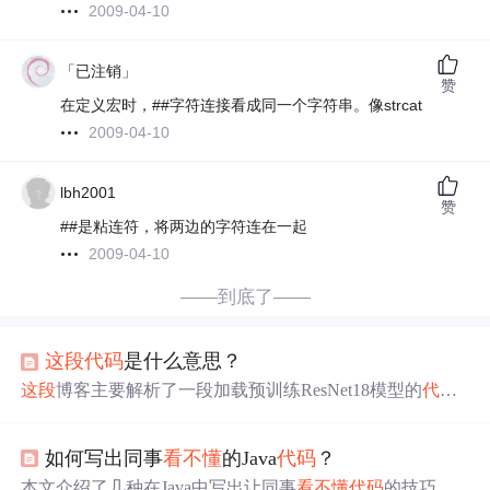
2009-04-10
「已注销」
赞
在定义宏时，##字符连接看成同一个字符串。像strcat
2009-04-10
lbh2001
赞
##是粘连符，将两边的字符连在一起
2009-04-10
——到底了——
这段
代码
是什么意思？
这段
博客主要解析了一段加载预训练ResNet18模型的
代码
。
代码
可加载预训练或随机初始化的ResNet18，能选择冻
结预训练层权重，调整输出层以适配新任务类别数，并将
如何写出同事
看不懂
的Java
代码
？
模型转移到指定设备。适用于迁移学习和小数据集场景，
同时给出输入尺寸和训练解冻的注意事项。
本文介绍了几种在Java中写出让同事
看不懂
代码
的技巧，