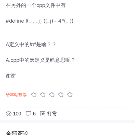
在另外的一个cpp文件中有
#define I(_i, _j) ((_j)+ 4*(_i))
A定义中的##是啥？？
A.cpp中的宏定义是啥意思呢？
谢谢
给本帖投票
100
6
打赏
全部评论