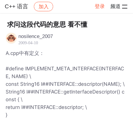
C++ 语言
登录
频道
加入
帖子详情
社区
C++ 语言
求问这段代码的意思 看不懂
nosilence_2007
2009-04-10
A.cpp中有定义：
#define IMPLEMENT_META_INTERFACE(INTERFAC
E, NAME) \
const String16 I##INTERFACE::descriptor(NAME); \
String16 I##INTERFACE::getInterfaceDescriptor() c
onst { \
return I##INTERFACE::descriptor; \
}